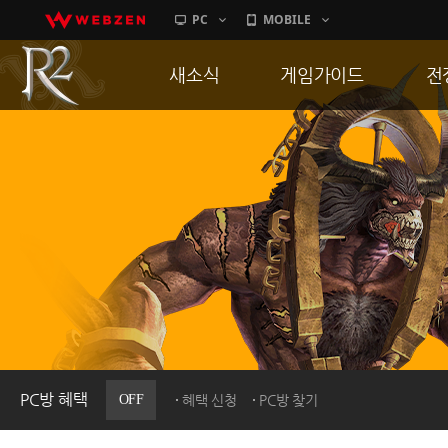
PC
MOBILE
새소식
게임가이드
전
공지사항
게임 특징
통
업데이트
서버가이드
공
이벤트
신병훈련소
히스토리
세부가이드
R
PC방으로간다
통합보급센터
PC방 혜택
OFF
혜택 신청
PC방 찾기