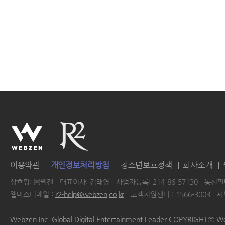
이용약관
개인정보처리방침
청소년보호정책
회사소개
상호명: ㈜웹젠
대표이사: 김태영
사업자등록: 214-86-57130
통신판매
웹마스터메일 :
r2-help@webzen.co.kr
고객지원센터 : 1566-3003
사
|
|
|
|
Webzen Inc. Global Digital Entertainment Leader COPYRIGHTⓒ W