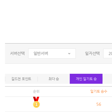
서버선택
일반서버
일자선택
길드전 포인트
최다 승
개인 일기토 승
순위
일기토 승수
56