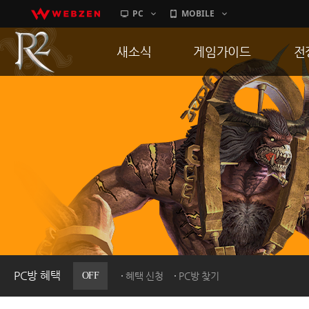
PC
MOBILE
새소식
게임가이드
전
공지사항
게임 특징
통
업데이트
서버가이드
공
이벤트
신병훈련소
히스토리
세부가이드
R
PC방으로간다
통합보급센터
PC방 혜택
OFF
혜택 신청
PC방 찾기