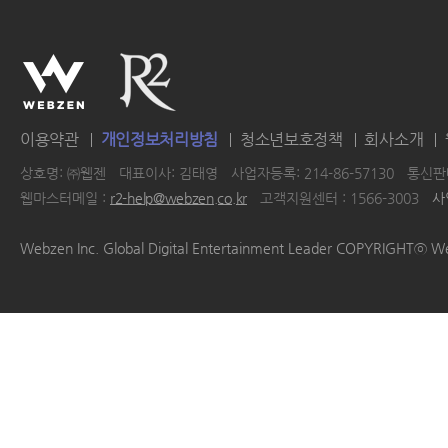
이용약관
개인정보처리방침
청소년보호정책
회사소개
상호명: ㈜웹젠
대표이사: 김태영
사업자등록: 214-86-57130
통신판매
웹마스터메일 :
r2-help@webzen.co.kr
고객지원센터 : 1566-3003
사
|
|
|
|
Webzen Inc. Global Digital Entertainment Leader COPYRIGHTⓒ W