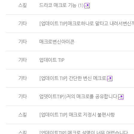
스킬
드라코 매크로 기능
(1)
기타
[업데이트 TIP]매크로하나로 말타고 내려서변신
기타
매크로변신아이콘
기타
업데이트 TIP
기타
[업데이트 TIP] 간단한 변신 메크로
기타
업뎃이트TIP))저의 매크로를 공유합니다
스킬
[업데이트 TIP] 매크로 지정시 불편사항
스킬
[업데이트TIP] 메크로 설명이 너무 어렵습니다.