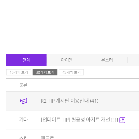
전체
아이템
몬스터
15개씩 보기
30개씩 보기
45개씩 보기
분류
R2 TIP 게시판 이용안내
(41)
기타
[업데이트 TIP] 천공성 아지트 개선!!!!
스킬
매크로