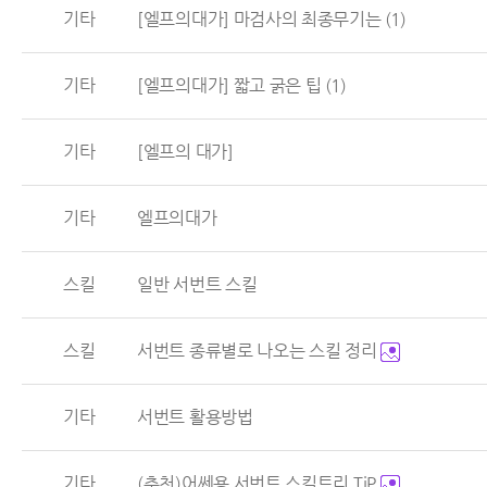
기타
[엘프의대가] 마검사의 최종무기는
(1)
기타
[엘프의대가] 짧고 굵은 팁
(1)
기타
[엘프의 대가]
기타
엘프의대가
스킬
일반 서번트 스킬
스킬
서번트 종류별로 나오는 스킬 정리
기타
서번트 활용방법
기타
(추천)어쎄용 서번트 스킬트리 TiP