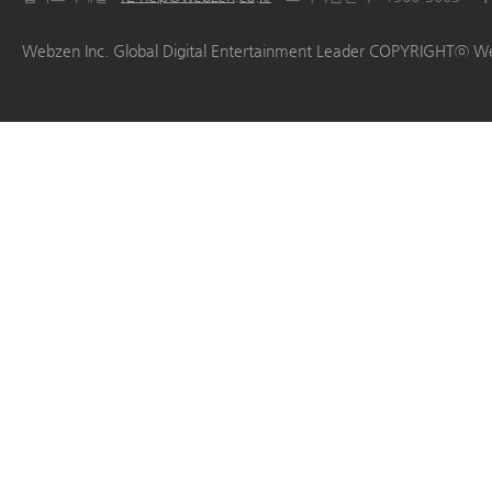
|
|
|
|
Webzen Inc. Global Digital Entertainment Leader COPYRIGHTⓒ W