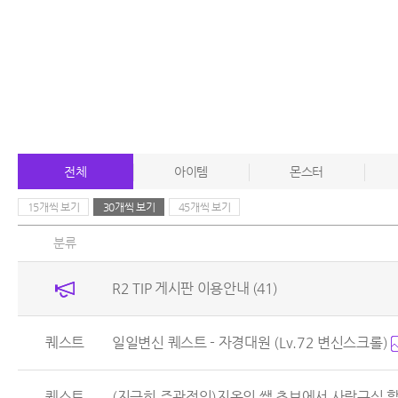
전체
아이템
몬스터
15개씩 보기
30개씩 보기
45개씩 보기
분류
R2 TIP 게시판 이용안내
(41)
퀘스트
일일변신 퀘스트 - 자경대원 (Lv.72 변신스크롤)
퀘스트
(지극히 주관적인)지옥의 쌩 초보에서 사람구실 할 수