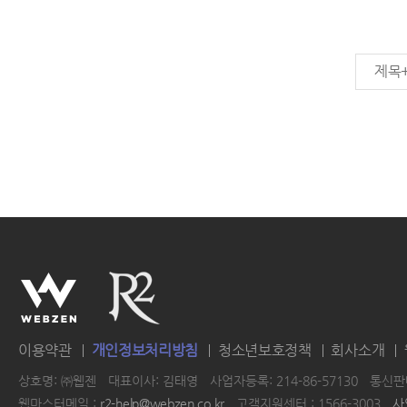
제목
이용약관
개인정보처리방침
청소년보호정책
회사소개
상호명: ㈜웹젠
대표이사: 김태영
사업자등록: 214-86-57130
통신판매
웹마스터메일 :
r2-help@webzen.co.kr
고객지원센터 : 1566-3003
사