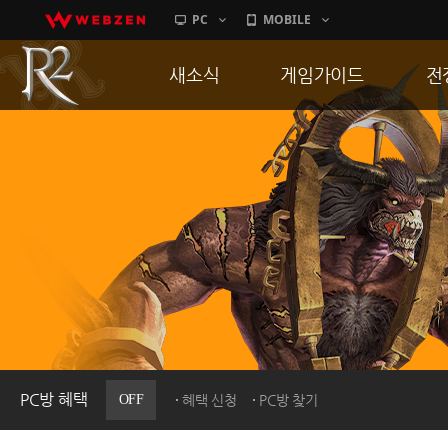
PC
MOBILE
새소식
게임가이드
전
공지사항
게임 특징
통
업데이트
서버가이드
공
이벤트
신병훈련소
히스토리
세부가이드
R
PC방으로간다
통합보급센터
PC방 혜택
OFF
혜택 신청
PC방 찾기