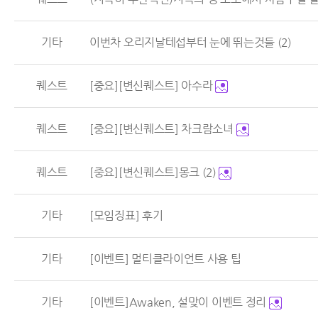
기타
이번차 오리지날테섭부터 눈에 뛰는것들
(2)
퀘스트
[중요][변신퀘스트] 아수라
퀘스트
[중요][변신퀘스트] 차크람소녀
퀘스트
[중요][변신퀘스트]몽크
(2)
기타
[모임징표] 후기
기타
[이벤트] 멀티클라이언트 사용 팁
기타
[이벤트]Awaken, 설맞이 이벤트 정리