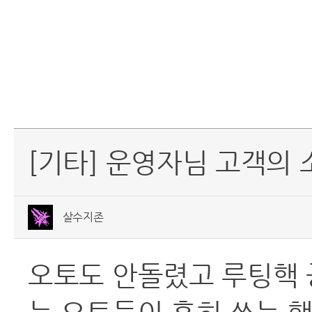
[기타] 운영자님 고객의
살수지존
오토도 안돌렸고 루팅핵