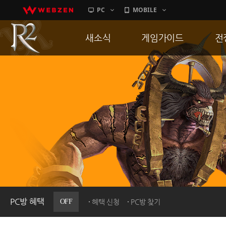
PC
MOBILE
새소식
게임가이드
전
공지사항
게임 특징
통
업데이트
서버가이드
공
이벤트
신병훈련소
히스토리
세부가이드
R
PC방으로간다
통합보급센터
PC방 혜택
OFF
혜택 신청
PC방 찾기