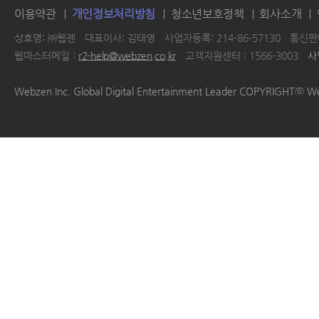
이용약관
개인정보처리방침
청소년보호정책
회사소개
상호명: ㈜웹젠
대표이사: 김태영
사업자등록: 214-86-57130
통신판매
웹마스터메일 :
r2-help@webzen.co.kr
고객지원센터 : 1566-3003
사
|
|
|
|
Webzen Inc. Global Digital Entertainment Leader COPYRIGHTⓒ W