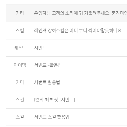
기타
운영자님 고객의 소리에 귀 기울려주세요. 묻지마영정
스킬
레인져 강화스킬은 아머 부터 찍어야할듯하네요
퀘스트
서번트
아이템
서번트~활용법
기타
서번트 활용법
스킬
R2의 최초 펫 [서번트]
스킬
서번트 스킬 활용법