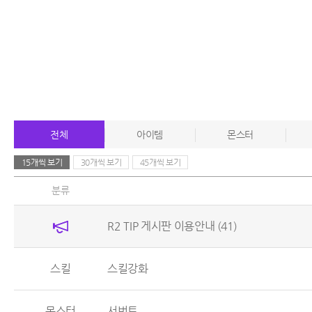
전체
아이템
몬스터
15개씩 보기
30개씩 보기
45개씩 보기
분류
R2 TIP 게시판 이용안내
(41)
스킬
스킬강화
몬스터
서번트