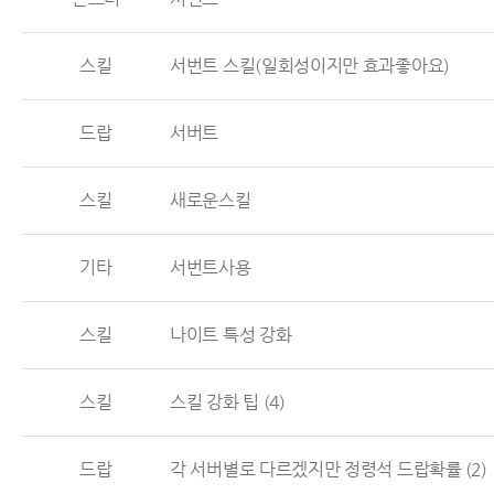
스킬
서번트 스킬(일회성이지만 효과좋아요)
드랍
서버트
스킬
새로운스킬
기타
서번트사용
스킬
나이트 특성 강화
스킬
스킬 강화 팁
(4)
드랍
각 서버별로 다르겠지만 정령석 드랍확률
(2)