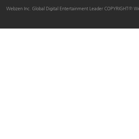
|
|
|
|
Webzen Inc. Global Digital Entertainment Leader COPYRIGHTⓒ W