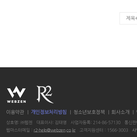
제목
이용약관
개인정보처리방침
청소년보호정책
회사소개
상호명: ㈜웹젠
대표이사: 김태영
사업자등록: 214-86-57130
통신판매
웹마스터메일 :
r2-help@webzen.co.kr
고객지원센터 : 1566-3003
사