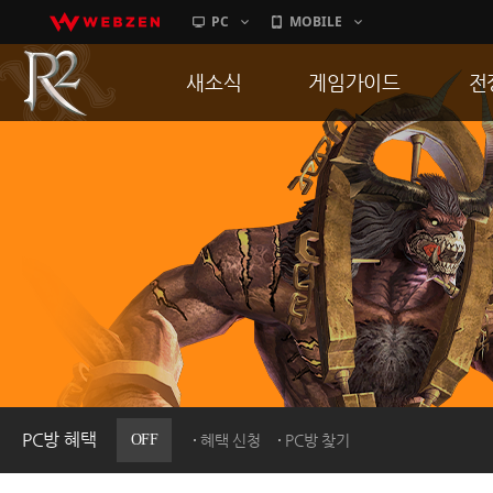
PC
MOBILE
새소식
게임가이드
전
공지사항
게임 특징
통
업데이트
서버가이드
공
이벤트
신병훈련소
히스토리
세부가이드
R
PC방으로간다
통합보급센터
PC방 혜택
OFF
혜택 신청
PC방 찾기