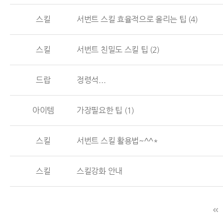
스킬
서번트 스킬 효율적으로 올리는 팁
(4)
스킬
서번트 친밀도 스킬 팁
(2)
드랍
정령석...
아이템
가장필요한 팁
(1)
스킬
서번트 스킬 활용법~^^*
스킬
스킬강화 안내