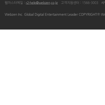
웹마스터메일 :
r2-help@webzen.co.kr
고객지원센터 : 1566-3003
사
|
|
|
|
Webzen Inc. Global Digital Entertainment Leader COPYRIGHTⓒ W