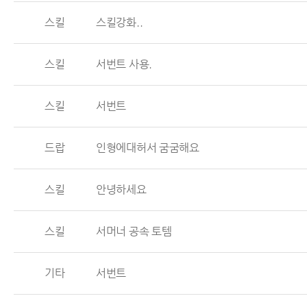
스킬
스킬강화..
스킬
서번트 사용.
스킬
서번트
드랍
인형에대허서 굼굼해요
스킬
안녕하세요
스킬
서머너 공속 토템
기타
서번트