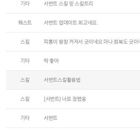
기타
서번트 스킬 믿 스킬트리
퀘스트
서번트 업데이트 최고네요.
스킬
피통이 왕창 커저서 굿이네요 마나 회복도 굿이
기타
딱 좋아
스킬
서번트스킬활용법
스킬
[서번트} 너로 정했옹
기타
서번트