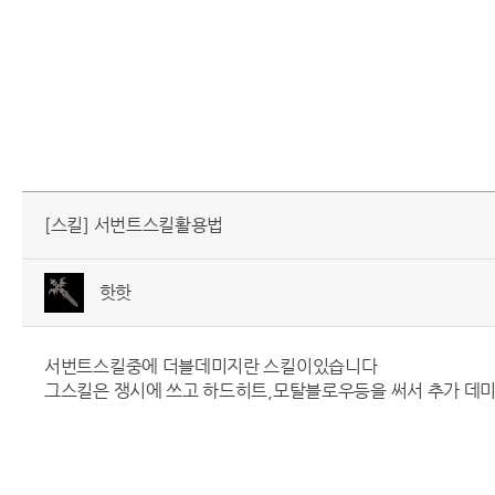
[스킬] 서번트스킬활용법
핫핫
서번트스킬중에 더블데미지란 스킬이있습니다
그스킬은 쟁시에 쓰고 하드히트,모탈블로우등을 써서 추가 데