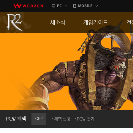
PC
MOBILE
새소식
게임가이드
전
공지사항
게임 특징
통
업데이트
서버가이드
공
이벤트
신병훈련소
히스토리
세부가이드
R
PC방으로간다
통합보급센터
PC방 혜택
OFF
혜택 신청
PC방 찾기