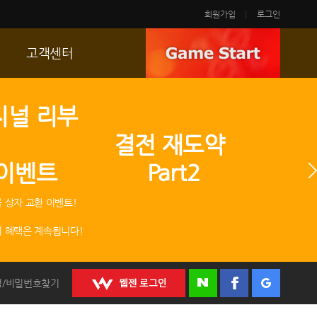
회원가입
로그인
고객센터
FAQ
지널 리부
p
문의/신고
 결전 재도약
R2 SC
 이벤트 Part2
운영정책
 상자 교환 이벤트!
 혜택은 계속됩니다!
정/비밀번호찾기