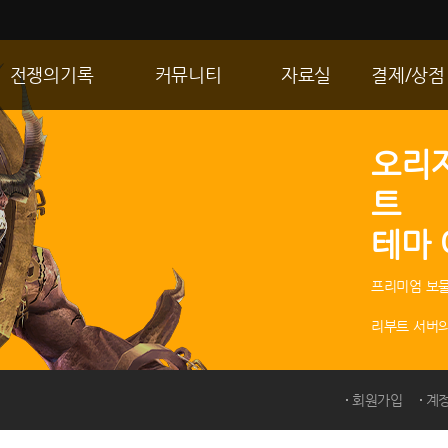
전쟁의기록
커뮤니티
자료실
결제/상점
통합 길드전
자유게시판
게임다운로드
R2 WShop
오리
공성 & 스팟
이미지게시판
갤러리
마이 Wsho
트
랭킹
동영상게시판
내 캐시
테마
R2Match
TIP게시판
GM노트
프리미엄 보물
리부트 서버의
회원가입
계