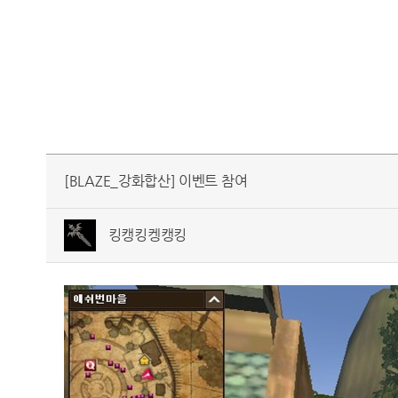
[BLAZE_강화합산] 이벤트 참여
킹캥킹켕캥킹