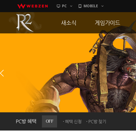
PC
MOBILE
새소식
게임가이드
공지사항
게임 특징
업데이트
서버가이드
이벤트
신병훈련소
히스토리
세부가이드
PC방으로간다
통합보급센터
PC방 혜택
OFF
혜택 신청
PC방 찾기