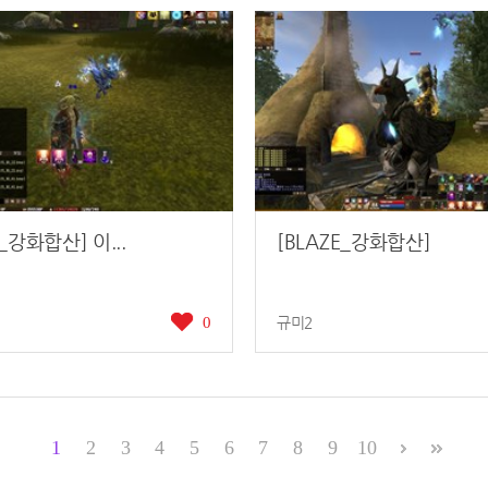
E_강화합산] 이...
[BLAZE_강화합산]
0
규미2
1
2
3
4
5
6
7
8
9
10