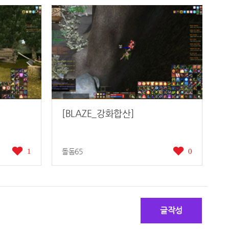
[BLAZE_강화합산]
1
돌돔65
0
글작성