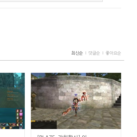
최신순
댓글순
좋아요순