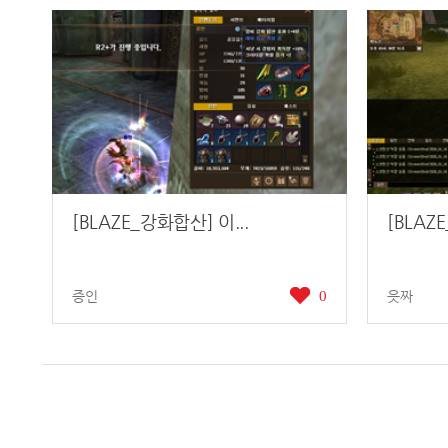
[BLAZE_강화합산] 이...
[BLAZ
증인
0
읏짜