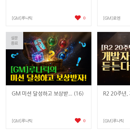
[GM]루나틱
0
[GM]로엔
GM 미션 달성하고 보상받... (16)
R2 20주년,
[GM]루나틱
0
[GM]루나틱