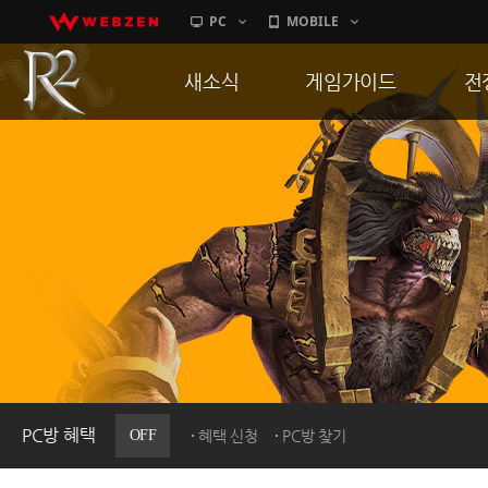
PC
MOBILE
새소식
게임가이드
전
공지사항
게임 특징
통
업데이트
서버가이드
공
이벤트
신병훈련소
히스토리
세부가이드
R
PC방으로간다
통합보급센터
PC방 혜택
OFF
혜택 신청
PC방 찾기