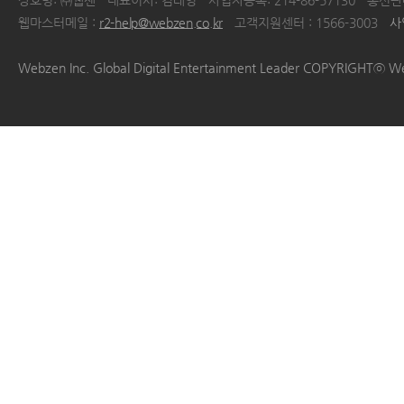
상호명: ㈜웹젠
대표이사: 김태영
사업자등록: 214-86-57130
통신판매
웹마스터메일 :
r2-help@webzen.co.kr
고객지원센터 : 1566-3003
사
|
|
|
|
Webzen Inc. Global Digital Entertainment Leader COPYRIGHTⓒ W