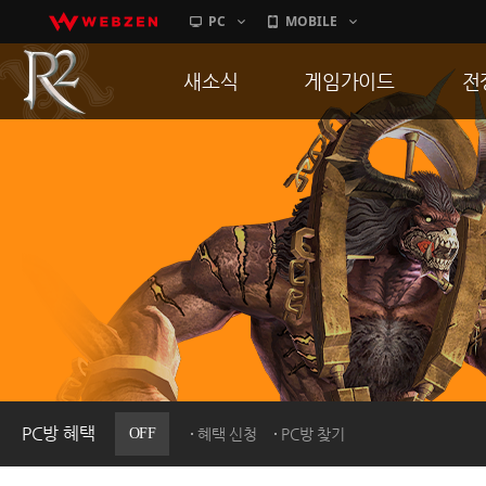
PC
MOBILE
새소식
게임가이드
전
공지사항
게임 특징
통
업데이트
서버가이드
공
이벤트
신병훈련소
히스토리
세부가이드
R
PC방으로간다
통합보급센터
PC방 혜택
OFF
혜택 신청
PC방 찾기