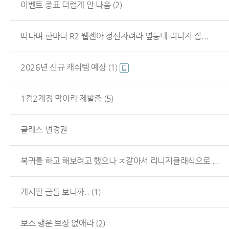
이벤트 증표 더럽게 안 나옴
(2)
떠나며 한마디 R2 웹젠아 정신차려라 옆동네 리니지 접...
2026년 신규 캐쉬템 예상
(1)
1컴2계정 막아라 제발좀
(5)
클래스 변경권
복귀를 하고 해보려고 했으나 ㅈ같아서 리니지클래식으로 ...
게시판 글들 보니까..
(1)
보스 행운 보상 없애라
(2)