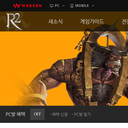
PC
MOBILE
새소식
게임가이드
전
공지사항
게임 특징
통
업데이트
서버가이드
공
이벤트
신병훈련소
히스토리
세부가이드
R
PC방으로간다
통합보급센터
PC방 혜택
OFF
혜택 신청
PC방 찾기