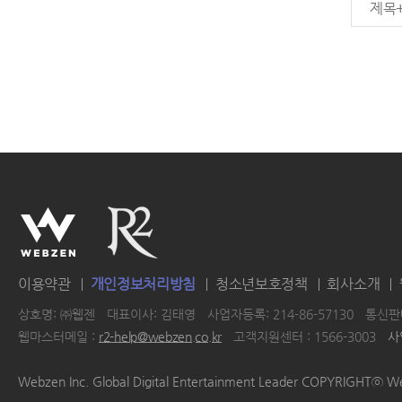
제목
이용약관
개인정보처리방침
청소년보호정책
회사소개
상호명: ㈜웹젠
대표이사: 김태영
사업자등록: 214-86-57130
통신판매
웹마스터메일 :
r2-help@webzen.co.kr
고객지원센터 : 1566-3003
사
|
|
|
|
Webzen Inc. Global Digital Entertainment Leader COPYRIGHTⓒ W