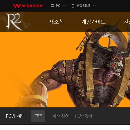
PC
MOBILE
새소식
게임가이드
전
공지사항
게임 특징
통
업데이트
서버가이드
공
이벤트
신병훈련소
히스토리
세부가이드
R
PC방으로간다
통합보급센터
PC방 혜택
OFF
혜택 신청
PC방 찾기