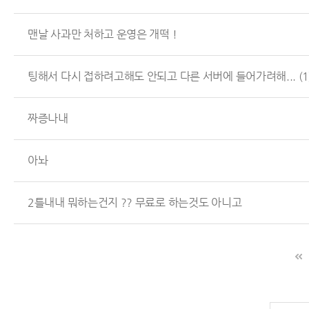
맨날 사과만 처하고 운영은 개떡 !
팅해서 다시 접하려고해도 안되고 다른 서버에 들어가려해...
(1
짜증나내
아놔
2틀내내 뭐하는건지 ?? 무료로 하는것도 아니고