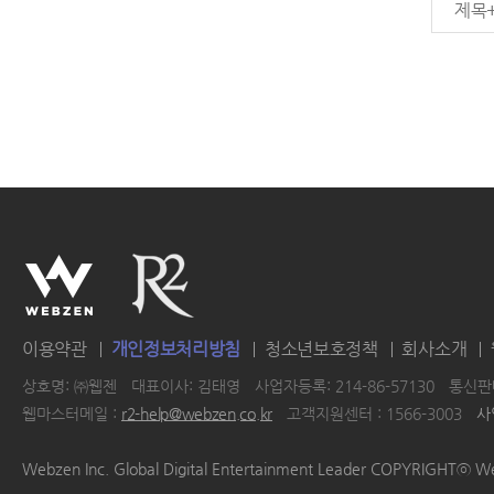
제목
이용약관
개인정보처리방침
청소년보호정책
회사소개
상호명: ㈜웹젠
대표이사: 김태영
사업자등록: 214-86-57130
통신판매
웹마스터메일 :
r2-help@webzen.co.kr
고객지원센터 : 1566-3003
사
|
|
|
|
Webzen Inc. Global Digital Entertainment Leader COPYRIGHTⓒ W