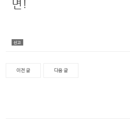
면!
이전 글
다음 글