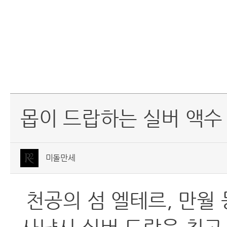
몹이 드랍하는 실버 액수 
미돌만세
천공의 섬 엘테르, 만월