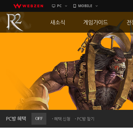
PC
MOBILE
새소식
게임가이드
전
공지사항
게임 특징
통
업데이트
서버가이드
공
이벤트
신병훈련소
히스토리
세부가이드
R
PC방으로간다
통합보급센터
PC방 혜택
OFF
혜택 신청
PC방 찾기