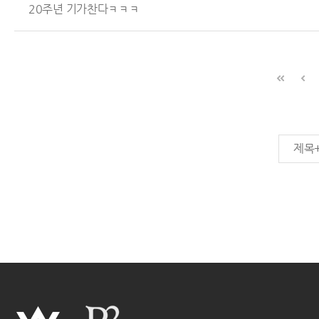
20주년 기가찬다ㅋㅋㅋ
제목