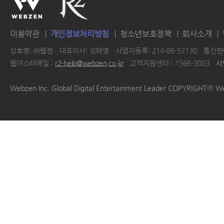
이용약관
개인정보처리방침
청소년보호정책
회사소개
상호명: ㈜웹젠
대표이사: 김태영
사업자등록: 214-86-57130
통신판매
웹마스터메일 :
r2-help@webzen.co.kr
고객지원센터 : 1566-3003
사
|
|
|
|
Webzen Inc. Global Digital Entertainment Leader COPYRIGHTⓒ W