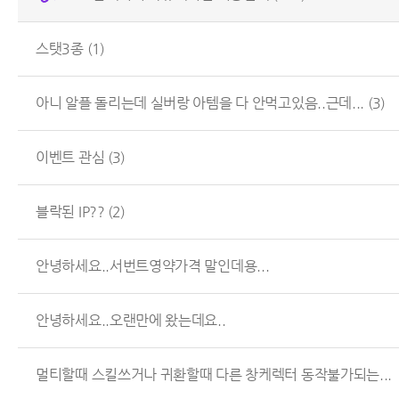
스탯3종
(1)
아니 알플 돌리는데 실버랑 아템을 다 안먹고있음..근데...
(3)
이벤트 관심
(3)
블락된 IP??
(2)
안녕하세요..서번트영약가격 말인데용...
안녕하세요..오랜만에 왔는데요..
멀티할때 스킬쓰거나 귀환할때 다른 창케렉터 동작불가되는...