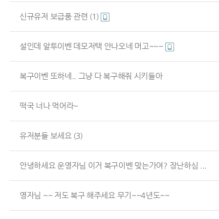
신규유저 보급품 관련
(1)
설인데 알투이벤 데모저택 안나오네 머고~~~
복구이벤 또하네.. 그냥 다 복구해줘 시키들아
떡국 너나 먹어라~
유저분들 보세요
(3)
안녕하세요 운영자님 이거 복구이벤 맞는가여? 장난하심 ...
영자님 ~~ 저도 복구 해주세요 무기~~4년도~~