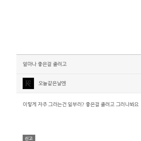
얼마나 좋은걸 줄려고
오늘같은날엔
이렇게 자주 그러는건 일부러? 좋은걸 줄려고 그러나봐요