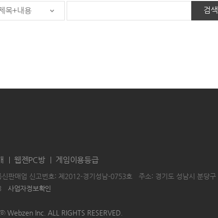
검색
제목+내용
개
웹젠PC방
게임이용등급
통신판매업 신고번호: 제2012-경기성남-0753호
주소: 경기도 성남시 분당구 
3
사업자정보확인
|
|
HTⓒ Webzen Inc. ALL RIGHTS RESERVED.