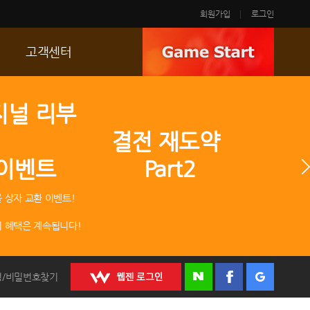
회원가입
로그인
고객센터
FAQ
지널 리부
p
문의/신고
 결전 재도약
R2 SC
 이벤트 Part2
운영정책
 상자 교환 이벤트!
 혜택은 계속됩니다!
정/비밀번호찾기