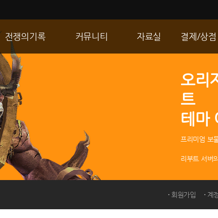
전쟁의기록
커뮤니티
자료실
결제/상점
통합 길드전
자유게시판
게임다운로드
R2 WShop
오리
공성 & 스팟
이미지게시판
갤러리
마이 Wsho
트
랭킹
동영상게시판
내 캐시
테마
R2Match
TIP게시판
GM노트
프리미엄 보물
리부트 서버의
회원가입
계