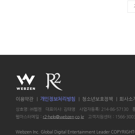
이용약관
개인정보처리방침
청소년보호정책
회사소
상호명: ㈜웹젠
대표이사: 김태영
사업자등록: 214-86-57130
웹마스터메일 :
r2-help@webzen.co.kr
고객지원센터 : 1566-300
|
|
|
Webzen Inc. Global Digital Entertainment Leader COPYRIG