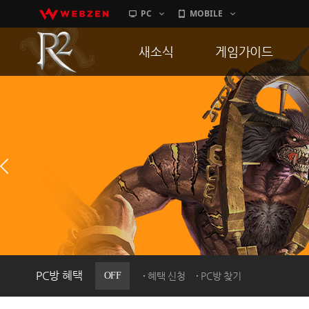
PC
MOBILE
새소식
게임가이드
공지사항
게임 특징
업데이트
서버가이드
이벤트
신병훈련소
히스토리
세부가이드
PC방으로간다
통합보급센터
PC방 혜택
OFF
혜택 신청
PC방 찾기