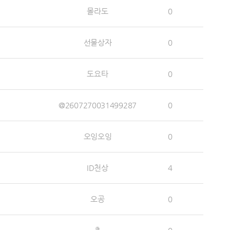
몰라도
0
선물상자
0
도요타
0
@2607270031499287
0
오잉오잉
0
ID천상
4
오공
0