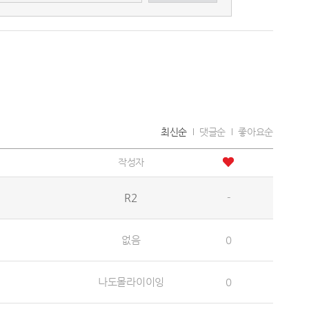
최신순
댓글순
좋아요순
작성자
R2
-
없음
0
나도몰라이이잉
0