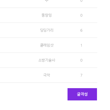
추
0
뚱땅밍
0
딩딩가리
6
클레임샷
1
소방기술사
0
극악
7
글작성