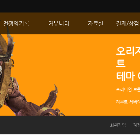
전쟁의기록
커뮤니티
자료실
결제/상점
통합 길드전
자유게시판
게임다운로드
R2 WShop
오리
공성 & 스팟
이미지게시판
갤러리
마이 Wsho
트
랭킹
동영상게시판
내 캐시
테마
R2Match
TIP게시판
GM노트
프리미엄 보물
리부트 서버의
회원가입
계