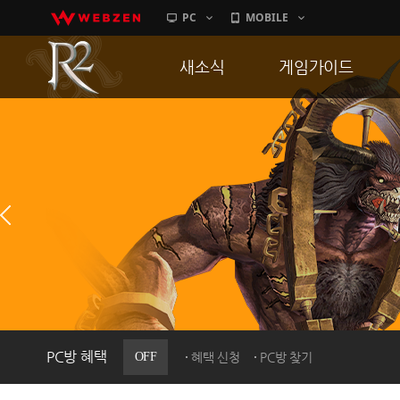
PC
MOBILE
새소식
게임가이드
공지사항
게임 특징
업데이트
서버가이드
이벤트
신병훈련소
히스토리
세부가이드
PC방으로간다
통합보급센터
PC방 혜택
OFF
혜택 신청
PC방 찾기