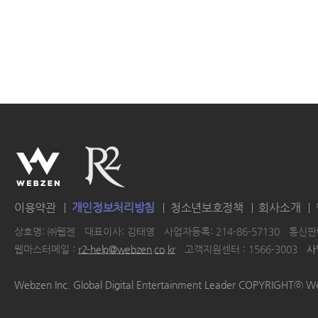
이용약관
개인정보처리방침
청소년보호정책
회사소개
상호명: ㈜웹젠
대표이사: 김태영
사업자등록: 214-86-57130
통신판매
웹마스터메일 :
r2-help@webzen.co.kr
고객지원센터 : 1566-3003
사
|
|
|
|
Webzen Inc. Global Digital Entertainment Leader COPYRIGHTⓒ W