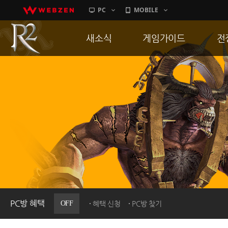
PC
MOBILE
새소식
게임가이드
전
공지사항
게임 특징
통
업데이트
서버가이드
공
이벤트
신병훈련소
히스토리
세부가이드
R
PC방으로간다
통합보급센터
PC방 혜택
OFF
혜택 신청
PC방 찾기