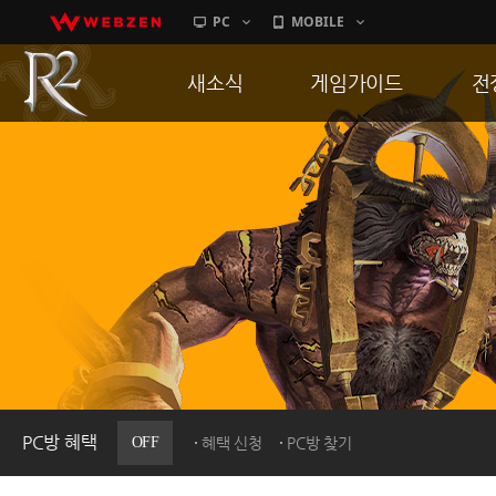
PC
MOBILE
새소식
게임가이드
전
공지사항
게임 특징
통
업데이트
서버가이드
공
이벤트
신병훈련소
히스토리
세부가이드
R
PC방으로간다
통합보급센터
PC방 혜택
OFF
혜택 신청
PC방 찾기