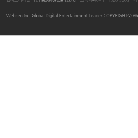
웹마스터메일 :
r2-help@webzen.co.kr
고객지원센터 : 1566-3003
사
|
|
|
|
Webzen Inc. Global Digital Entertainment Leader COPYRIGHTⓒ W