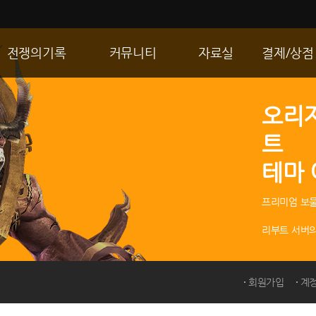
전쟁의기록
커뮤니티
자료실
결제/상점
통합 길드전
자유게시판
게임다운로드
R2 WShop
오리
공성 & 스팟
이미지게시판
갤러리
마이 Wsho
트
랭킹
동영상게시판
내 캐시
테마
R2Match
TIP게시판
GM노트
프리미엄 보물
리부트 서버의
회원가입
계