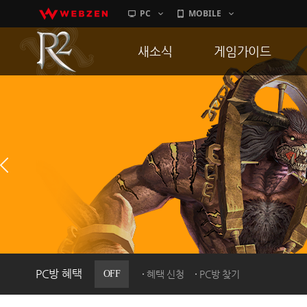
PC
MOBILE
새소식
게임가이드
공지사항
게임 특징
업데이트
서버가이드
이벤트
신병훈련소
히스토리
세부가이드
PC방으로간다
통합보급센터
PC방 혜택
OFF
혜택 신청
PC방 찾기