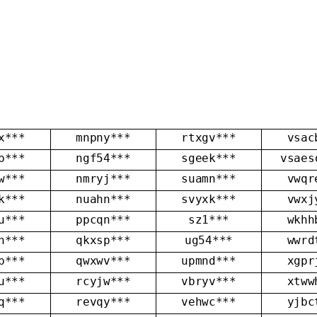
,
x***
mnpny***
rtxgv***
vsac
p***
ngf54***
sgeek***
vsaes
w***
nmryj***
suamn***
vwqr
k***
nuahn***
svyxk***
vwxj
u***
ppcqn***
sz1***
wkhh
n***
qkxsp***
ug54***
wwrd
p***
qwxwv***
upmnd***
xgpr
u***
rcyjw***
vbryv***
xtww
q***
revqy***
vehwc***
yjbc