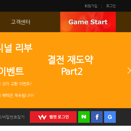
회원가입
로그인
고객센터
FAQ
지널 리부
p
문의/신고
 결전 재도약
R2 SC
 이벤트 Part2
운영정책
 상자 교환 이벤트!
 혜택은 계속됩니다!
정/비밀번호찾기