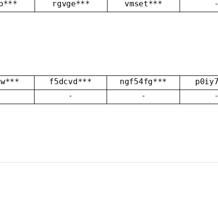
b***
rgvge***
vmset***
ew***
f5dcvd***
ngf54fg***
p0iy
-
-
-