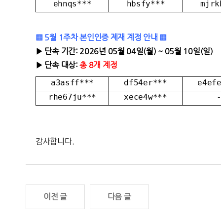
ehnqs***
hbsfy***
mjrk
▒ 5월 1주차 본인인증 제재 계정 안내 ▒
▶ 단속 기간:
2026년 05월 04일(월) ~ 05월 10일(일)
▶ 단속 대상:
총 8개 계정
a3asff***
df54er***
e4ef
rhe67ju***
xece4w***
감사합니다.
이전 글
다음 글