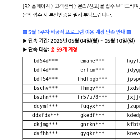
[R2 홈페이지 〉 고객센터 〉 문의/신고]를 접수 부탁드리며
문의 접수 시 본인인증을 필히 부탁드립니다.
▒ 5월 1주차 비공식 프로그램 이용 계정 단속 안내 ▒
▶ 단속 기간: 2026년 05월 04일(월) ~ 05월 10일(일)
▶ 단속 대상:
총 59개 계정
bd54d***
emane***
hgyf
bdf4d***
erfcm***
jdyg
bdf54***
fhdfbgb***
jpsp
bschv***
fhmqv***
jxds
bszhn***
fr57u78***
jxjj
dcymf***
fuqyx***
jzup
ddsfds***
gkedf***
kded
dkjmg***
gnrkn***
kfbt
dsfhh***
gyqkr***
knev