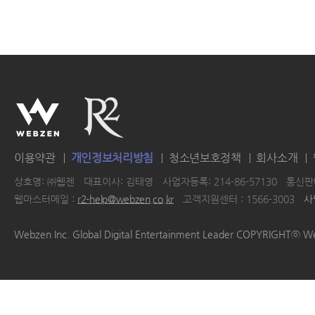
이용약관
개인정보처리방침
청소년보호정책
회사소개
상호명: ㈜웹젠
대표이사: 김태영
사업자등록: 214-86-57130
통신판매
웹마스터메일 :
r2-help@webzen.co.kr
고객지원센터 : 1566-3003
사
|
|
|
|
Webzen Inc. Global Digital Entertainment Leader COPYRIGHTⓒ W