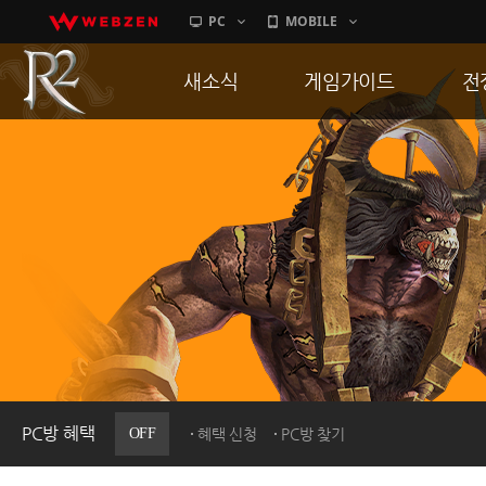
PC
MOBILE
새소식
게임가이드
전
공지사항
게임 특징
통
업데이트
서버가이드
공
이벤트
신병훈련소
히스토리
세부가이드
R
PC방으로간다
통합보급센터
PC방 혜택
OFF
혜택 신청
PC방 찾기