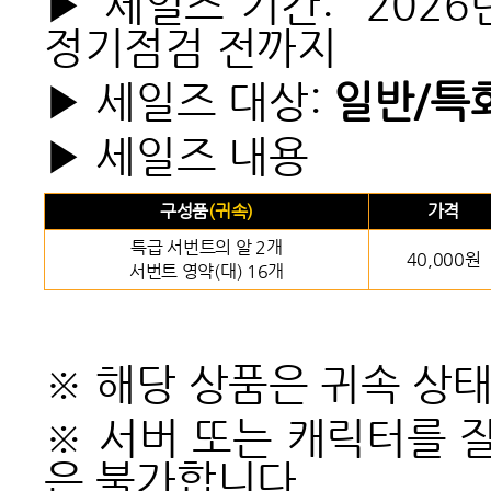
▶
세일즈 기간:
2026년
정기점검 전까지
▶
세일즈 대상
:
일반/특
▶
세일즈 내용
구성품
(
귀속)
가격
특급 서번트의 알 2개
40,000원
서번트 영약(대) 16개
※
해당 상품은 귀속 상
※
서버 또는 캐릭터를 
은 불가합니다.