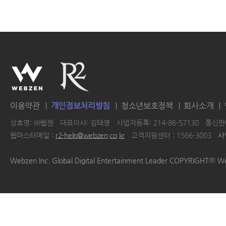
이용약관
개인정보처리방침
청소년보호정책
회사소개
상호명: ㈜웹젠
대표이사: 김태영
사업자등록: 214-86-57130
통신판매
웹마스터메일 :
r2-help@webzen.co.kr
고객지원센터 : 1566-3003
사
|
|
|
|
Webzen Inc. Global Digital Entertainment Leader COPYRIGHTⓒ W