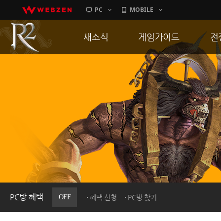
PC
MOBILE
새소식
게임가이드
전
공지사항
게임 특징
통
업데이트
서버가이드
공
이벤트
신병훈련소
히스토리
세부가이드
R
PC방으로간다
통합보급센터
PC방 혜택
OFF
혜택 신청
PC방 찾기