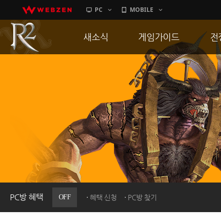
PC
MOBILE
새소식
게임가이드
전
공지사항
게임 특징
통
업데이트
서버가이드
공
이벤트
신병훈련소
히스토리
세부가이드
R
PC방으로간다
통합보급센터
PC방 혜택
OFF
혜택 신청
PC방 찾기