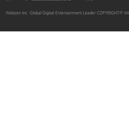
|
|
|
|
Webzen Inc. Global Digital Entertainment Leader COPYRIGHTⓒ W