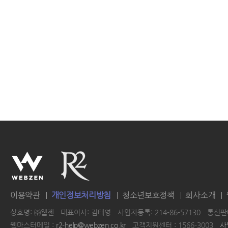
이용약관
개인정보처리방침
청소년보호정책
회사소개
상호명: ㈜웹젠
대표이사: 김태영
사업자등록: 214-86-57130
통신판매
웹마스터메일 :
r2-help@webzen.co.kr
고객지원센터 : 1566-3003
사