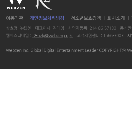
이용약관
개인정보처리방침
청소년보호정책
회사소개
상호명: ㈜웹젠
대표이사: 김태영
사업자등록: 214-86-57130
통신판매
웹마스터메일 :
r2-help@webzen.co.kr
고객지원센터 : 1566-3003
사
|
|
|
|
Webzen Inc. Global Digital Entertainment Leader COPYRIGHTⓒ W