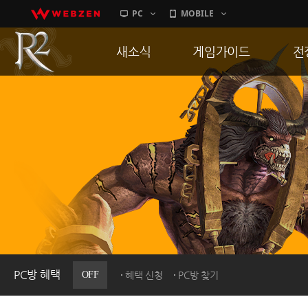
PC
MOBILE
새소식
게임가이드
전
공지사항
게임 특징
통
업데이트
서버가이드
공
이벤트
신병훈련소
히스토리
세부가이드
R
PC방으로간다
통합보급센터
PC방 혜택
OFF
혜택 신청
PC방 찾기