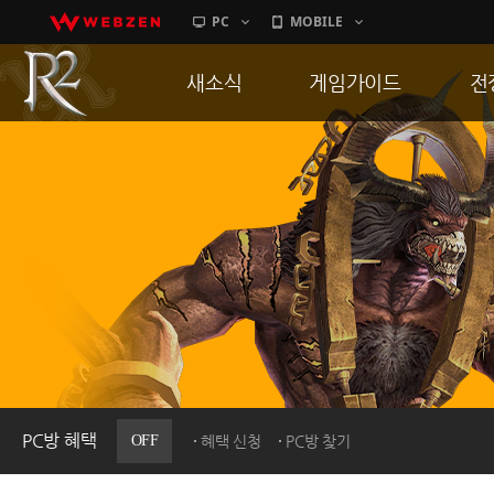
PC
MOBILE
새소식
게임가이드
전
공지사항
게임 특징
통
업데이트
서버가이드
공
이벤트
신병훈련소
히스토리
세부가이드
R
PC방으로간다
통합보급센터
PC방 혜택
OFF
혜택 신청
PC방 찾기