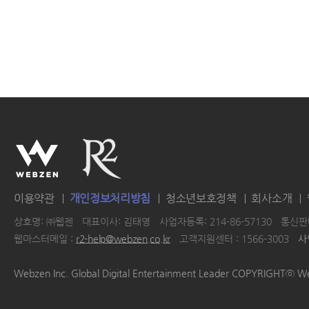
이용약관
개인정보처리방침
청소년보호정책
회사소개
상호명: ㈜웹젠
대표이사: 김태영
사업자등록: 214-86-57130
통신판매
웹마스터메일 :
r2-help@webzen.co.kr
고객지원센터 : 1566-3003
사
|
|
|
|
Webzen Inc. Global Digital Entertainment Leader COPYRIGHTⓒ W