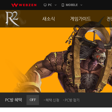
PC
MOBILE
새소식
게임가이드
전
공지사항
게임 특징
통
업데이트
서버가이드
공
이벤트
신병훈련소
히스토리
세부가이드
R
PC방으로간다
통합보급센터
PC방 혜택
OFF
혜택 신청
PC방 찾기