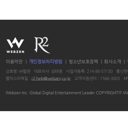
이용약관
개인정보처리방침
청소년보호정책
회사소개
상호명: ㈜웹젠
대표이사: 김태영
사업자등록: 214-86-57130
통신판매
웹마스터메일 :
r2-help@webzen.co.kr
고객지원센터 : 1566-3003
사
|
|
|
|
Webzen Inc. Global Digital Entertainment Leader COPYRIGHTⓒ W