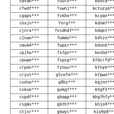
cdvah***
fuufv***
kbvcd**
cfwdf***
fuwnj***
kctuzyp*
cgqps***
fvkhe***
kcyqn**
chxjn***
fvrg***
kdnmf**
cjnrx***
fvsdhdf***
kdqet**
cjnwn***
fwmde***
kdtzn**
cmuk4***
fwpxr***
kdvnk**
cpjhu***
fxfgv***
keshe**
cpwpe***
fxpsg***
kfdcrfd*
crpen***
fznuu***
kfnyk**
cryvt***
g5refe***
kfpwe**
csdsw***
g8ky***
kgjnn**
cskue***
gakgf***
khgf5**
cspdf***
gbqqp***
khgfhfy*
csqms***
gbthf***
khjo9**
ctjxr***
gbwyc***
kiu9p8**