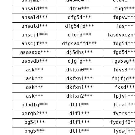
ansald***
dfcw***
f5g4***
ansald***
dfg54***
fapvw**
ansald***
dfg54fd***
fas***
anscjf***
dfgfd***
fasdvxczn
anscjf***
dfgsadffd***
fdg54**
asasaxq***
dj5dhs***
fgd54**
asbsdb***
djgfg***
fgs5sg**
ask***
dkfxn0***
fgys3**
ask***
dkfxn1***
fhjfjd**
ask***
dkfxn1***
fksd***
ask***
dkfxn2***
fpjvf**
bd5dfg***
dlfl***
ftraf**
bergh2***
dlfl***
fvtrs**
bg54***
dlfl***
fydcjf0*
bhg5***
dlfl***
fydwj**