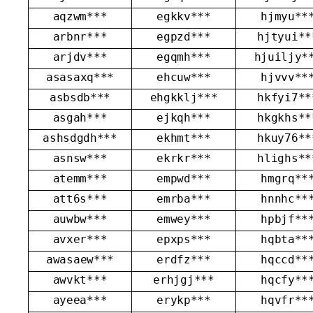
aqzwm***
egkkv***
hjmyu**
arbnr***
egpzd***
hjtyui**
arjdv***
egqmh***
hjuiljy*
asasaxq***
ehcuw***
hjvvv**
asbsdb***
ehgkklj***
hkfyi7**
asgah***
ejkqh***
hkgkhs**
ashsdgdh***
ekhmt***
hkuy76**
asnsw***
ekrkr***
hlighs**
atemm***
empwd***
hmgrq**
att6s***
emrba***
hnnhc**
auwbw***
emwey***
hpbjf**
avxer***
epxps***
hqbta**
awasaew***
erdfz***
hqccd**
awvkt***
erhjgj***
hqcfy**
ayeea***
erykp***
hqvfr**