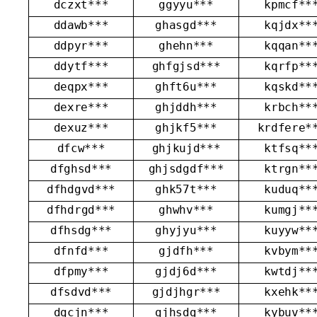
dczxt***
ggyyu***
kpmcf**
ddawb***
ghasgd***
kqjdx**
ddpyr***
ghehn***
kqqan**
ddytf***
ghfgjsd***
kqrfp**
deqpx***
ghft6u***
kqskd**
dexre***
ghjddh***
krbch**
dexuz***
ghjkf5***
krdfere*
dfcw***
ghjkujd***
ktfsq**
dfghsd***
ghjsdgdf***
ktrgn**
dfhdgvd***
ghk57t***
kuduq**
dfhdrgd***
ghwhv***
kumgj**
dfhsdg***
ghyjyu***
kuyyw**
dfnfd***
gjdfh***
kvbym**
dfpmy***
gjdj6d***
kwtdj**
dfsdvd***
gjdjhgr***
kxehk**
dgcjn***
gjhsdg***
kybuv**