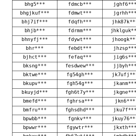
bhg5***
fdmcb***
jghf6**
bhgjkuf***
fdmwt***
jgrhh**
bhj7if***
fdqfh***
jhk87k**
bhjb***
fdrmm***
jhklguk*
bhnyfj***
fdywt***
jhoogk**
bhr***
febdt***
jhzsp**
bjhct***
fefaq***
jig6s**
bksng***
fesdwew***
jjbyh**
bktwe***
fg54gh***
jk7ufj**
bkupv***
fgh54g***
jkanm**
bkuyjd***
fgh6t7y***
jkgne**
bmefd***
fghrsa***
jkn6***
bmfru***
fghsdhd***
jku7f**
bpwbb***
fgnkv***
jkuy76**
bpwwr***
fgywtr***
jkxth**