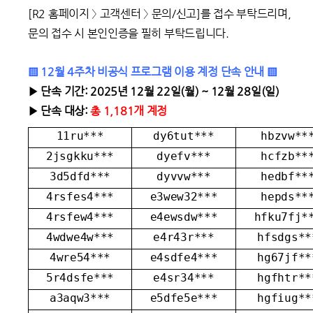
[R2 홈페이지 〉 고객센터 〉 문의/신고]를 접수 부탁드리며,
문의 접수 시 본인인증을 필히 부탁드립니다.
▒ 12월 4주차 비공식 프로그램 이용 계정 단속 안내 ▒
▶ 단속 기간: 2025년 12월 22일(월) ~ 12월 28일(일)
▶ 단속 대상:
총 1,181개 계정
11ru***
dy6tut***
hbzvw**
2jsgkku***
dyefv***
hcfzb**
3d5dfd***
dyvvw***
hedbf**
4rsfes4***
e3wew32***
hepds**
4rsfew4***
e4ewsdw***
hfku7fj*
4wdwe4w***
e4r43r***
hfsdgs**
4wre54***
e4sdfe4***
hg67jf**
5r4dsfe***
e4sr34***
hgfhtr**
a3aqw3***
e5dfe5e***
hgfiug**