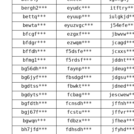
bergh2***
eyudc***
itftry**
bettq***
eyuup***
iulgkjd*
bewta***
eyuzvgc***
j54efe**
bfcgf***
ezgxf***
jbwvw**
bfdgr***
ezwqm***
jcagd**
bffdh***
f5dsfe***
jcxxs**
bfmg1***
f5rdsf***
jddnt**
bg56dh***
faynp***
jdeug**
bg6jyf***
fbsdgd***
jdgsu**
bgdtss***
fbwkt***
jdned**
bgdyts***
fcbag***
jescwew*
bgfdth***
fcnsdh***
jffnh**
bgj67f***
fcstu***
jffvr**
bgwqn***
fdbzx***
jfhea**
bh7jfd***
fdhsdh***
jfyhd**