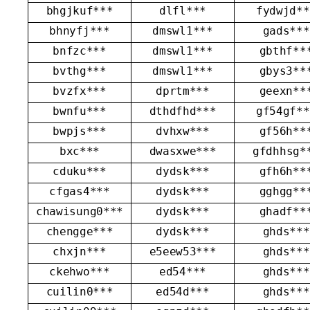
bhgjkuf***
dlfl***
fydwjd**
bhnyfj***
dmswl1***
gads***
bnfzc***
dmswl1***
gbthf**
bvthg***
dmswl1***
gbys3**
bvzfx***
dprtm***
geexn**
bwnfu***
dthdfhd***
gf54gf**
bwpjs***
dvhxw***
gf56h**
bxc***
dwasxwe***
gfdhhsg*
cduku***
dydsk***
gfh6h**
cfgas4***
dydsk***
gghgg**
chawisung0***
dydsk***
ghadf**
chengge***
dydsk***
ghds***
chxjn***
e5eew53***
ghds***
ckehwo***
ed54***
ghds***
cuilin0***
ed54d***
ghds***