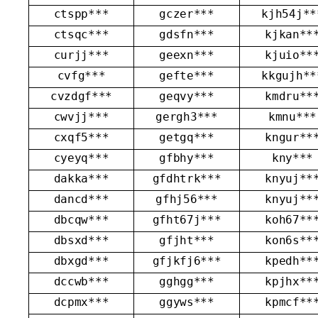
ctspp***
gczer***
kjh54j**
ctsqc***
gdsfn***
kjkan**
curjj***
geexn***
kjuio**
cvfg***
gefte***
kkgujh**
cvzdgf***
geqvy***
kmdru**
cwvjj***
gergh3***
kmnu***
cxqf5***
getgq***
kngur**
cyeyq***
gfbhy***
kny***
dakka***
gfdhtrk***
knyuj**
dancd***
gfhj56***
knyuj**
dbcqw***
gfht67j***
koh67**
dbsxd***
gfjht***
kon6s**
dbxgd***
gfjkfj6***
kpedh**
dccwb***
gghgg***
kpjhx**
dcpmx***
ggyws***
kpmcf**