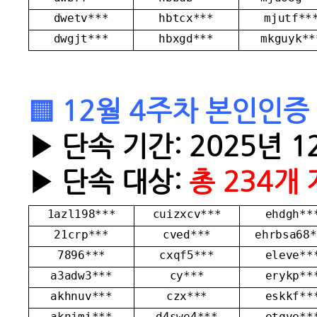
dwetv***
hbtcx***
mjutf**
dwgjt***
hbxgd***
mkguyk**
▒ 12월 4주차 본인인증
▶ 단속 기간:
2025년 1
▶ 단속 대상:
총 234개
1azl198***
cuizxcv***
ehdgh**
21crp***
cved***
ehrbsa68*
7896***
cxqf5***
eleve**
a3adw3***
cy***
erykp**
akhnuv***
czx***
eskkf**
aknjmi***
d4swe4***
etqve**