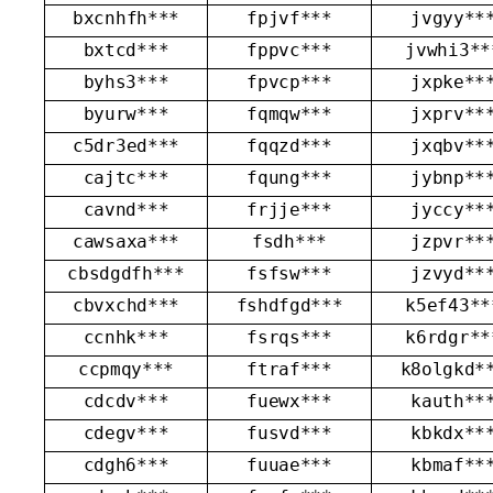
bxcnhfh***
fpjvf***
jvgyy**
bxtcd***
fppvc***
jvwhi3**
byhs3***
fpvcp***
jxpke**
byurw***
fqmqw***
jxprv**
c5dr3ed***
fqqzd***
jxqbv**
cajtc***
fqung***
jybnp**
cavnd***
frjje***
jyccy**
cawsaxa***
fsdh***
jzpvr**
cbsdgdfh***
fsfsw***
jzvyd**
cbvxchd***
fshdfgd***
k5ef43**
ccnhk***
fsrqs***
k6rdgr**
ccpmqy***
ftraf***
k8olgkd*
cdcdv***
fuewx***
kauth**
cdegv***
fusvd***
kbkdx**
cdgh6***
fuuae***
kbmaf**