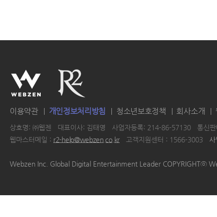
이용약관
개인정보처리방침
청소년보호정책
회사소개
상호명: ㈜웹젠
대표이사: 김태영
사업자등록: 214-86-57130
통신판매
웹마스터메일 :
r2-help@webzen.co.kr
고객지원센터 : 1566-3003
사
|
|
|
|
Webzen Inc. Global Digital Entertainment Leader COPYRIGHTⓒ W