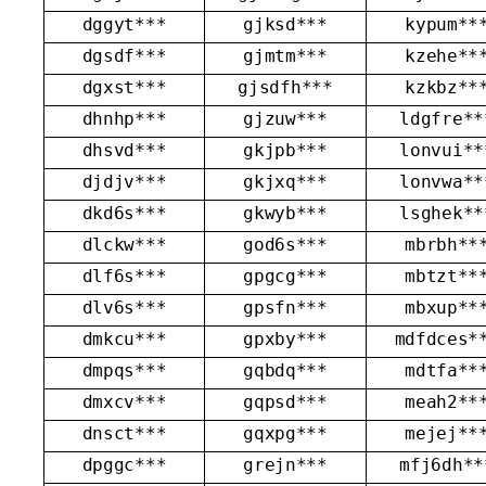
dggyt***
gjksd***
kypum**
dgsdf***
gjmtm***
kzehe**
dgxst***
gjsdfh***
kzkbz**
dhnhp***
gjzuw***
ldgfre**
dhsvd***
gkjpb***
lonvui**
djdjv***
gkjxq***
lonvwa**
dkd6s***
gkwyb***
lsghek**
dlckw***
god6s***
mbrbh**
dlf6s***
gpgcg***
mbtzt**
dlv6s***
gpsfn***
mbxup**
dmkcu***
gpxby***
mdfdces*
dmpqs***
gqbdq***
mdtfa**
dmxcv***
gqpsd***
meah2**
dnsct***
gqxpg***
mejej**
dpggc***
grejn***
mfj6dh**