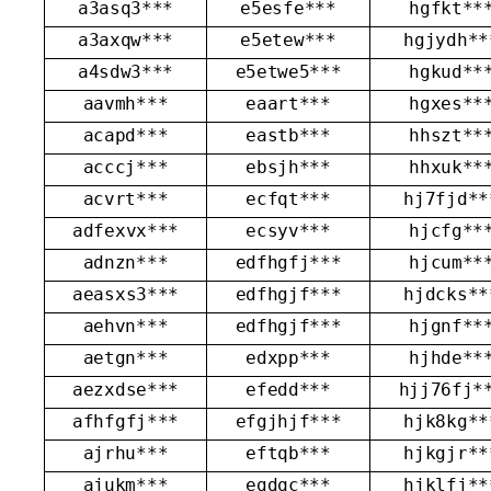
a3asq3***
e5esfe***
hgfkt**
a3axqw***
e5etew***
hgjydh**
a4sdw3***
e5etwe5***
hgkud**
aavmh***
eaart***
hgxes**
acapd***
eastb***
hhszt**
acccj***
ebsjh***
hhxuk**
acvrt***
ecfqt***
hj7fjd**
adfexvx***
ecsyv***
hjcfg**
adnzn***
edfhgfj***
hjcum**
aeasxs3***
edfhgjf***
hjdcks**
aehvn***
edfhgjf***
hjgnf**
aetgn***
edxpp***
hjhde**
aezxdse***
efedd***
hjj76fj*
afhfgfj***
efgjhjf***
hjk8kg**
ajrhu***
eftqb***
hjkgjr**
ajukm***
egdqc***
hjklfj**