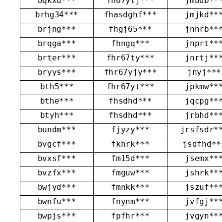
bqkxu***
fh67ytj***
jmbdb**
brhg34***
fhasdghf***
jmjkd**
brjng***
fhgj65***
jnhrb**
brqga***
fhngq***
jnprt**
brter***
fhr67ty***
jnrtj**
bryys***
fhr67yjy***
jnyj***
bth5***
fhr67yt***
jpkmw**
bthe***
fhsdhd***
jqcpg**
btyh***
fhsdhd***
jrbhd**
bundm***
fjyzy***
jrsfsdr*
bvgcf***
fkhrk***
jsdfhd**
bvxsf***
fm15d***
jsemx**
bvzfx***
fmguw***
jshrk**
bwjyd***
fmnkk***
jszuf**
bwnfu***
fnynm***
jvfgj**
bwpjs***
fpfhr***
jvgyn**