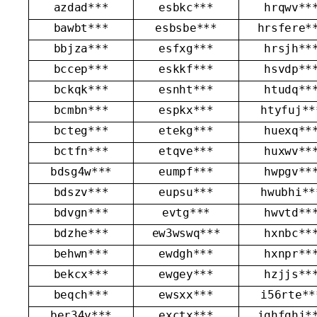
azdad***
esbkc***
hrqwv**
bawbt***
esbsbe***
hrsfere*
bbjza***
esfxg***
hrsjh**
bccep***
eskkf***
hsvdp**
bckqk***
esnht***
htudq**
bcmbn***
espkx***
htyfuj**
bcteg***
etekg***
huexq**
bctfn***
etqve***
huxwv**
bdsg4w***
eumpf***
hwpgv**
bdszv***
eupsu***
hwubhi**
bdvgn***
evtg***
hwvtd**
bdzhe***
ew3wswq***
hxnbc**
behwn***
ewdgh***
hxnpr**
bekcx***
ewgey***
hzjjs**
beqch***
ewsxx***
i56rte**
ber34y***
exctx***
ighfghj*