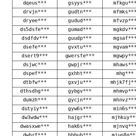
dqeus***
gsyys***
mfkgu**
drvjn***
gudtn***
mfmks**
dryee***
gudud***
mfvzp**
ds5dsfe***
gumad***
mgkdv**
dsdfdv***
guudp***
mgsaf**
dsefe***
gvxtu***
mgvam**
dsert9***
gwersfe***
mgwpy**
dsjwc***
gwpjr***
mhaws**
dspef***
gxhht***
mhg***
dtbfw***
gxvju***
mhjk7fj*
dthsdhg***
gybgv***
mhmvp**
dumzh***
gycjn***
mhnvz**
dutyiy***
gyw6s***
min6s**
dw3wdw***
hajgr***
mjhkuy**
dwasxwe***
hak6s***
mjnvq**
dwbrf***
hbbub***
mjuo8g**