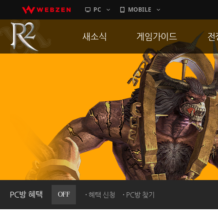
PC
MOBILE
새소식
게임가이드
전
공지사항
게임 특징
통
업데이트
서버가이드
공
이벤트
신병훈련소
히스토리
세부가이드
R
PC방으로간다
통합보급센터
PC방 혜택
OFF
혜택 신청
PC방 찾기