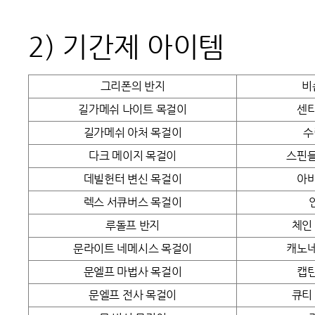
2)
기간제 아이템
그리폰의 반지
비
길가메쉬 나이트 목걸이
센티
길가메쉬 아처 목걸이
수
다크 메이지 목걸이
스핀들
데빌헌터 변신 목걸이
아바
렉스 서큐버스 목걸이
루돌프 반지
체인
문라이트 네메시스 목걸이
캐노네
문엘프 마법사 목걸이
캡틴
문엘프 전사 목걸이
큐티