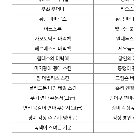
주화 주머니
카오스
황금 파피루스
황금 파
아크스톤
빛나는 불의
사오토닉의 마력핵
알테누스
헤르메스의 마력핵
세오눔
헬테스의 마력핵
장인의
미치광이 광대 스킨
뚱땡이 
퀸 데빌리스 스킨
크림슨 
블러드문 나인 테일 스킨
홀리 엔
무기 연마 주문서(고급)
방어구 연마
변신 목걸이 연마 주문서(고급)
장비 각성 
장비 각성 주문서(방어구)
각성 봉인
녹색이 스며든 기운