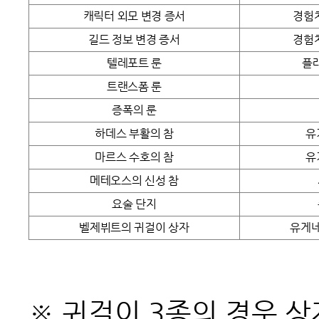
캐릭터 외모 변경 증서
경험치
길드 정보 변경 증서
경험치
텔레포트 룬
플
트랜스폼 룬
증폭의 룬
하데스 부활의 참
유
마르스 수호의 참
유
메테오스의 신성 참
요술 단지
벨제뷔트의 귀걸이 상자
유게네
※ 귀걸이 3종의 경우 