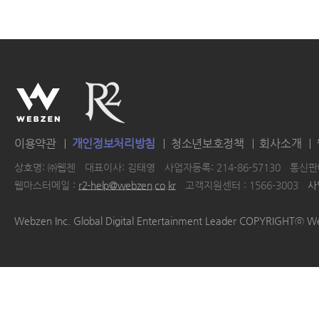
이용약관
개인정보처리방침
청소년보호정책
회사소개
상호명: ㈜웹젠
대표이사: 김태영
사업자등록: 214-86-57130
통신판매
웹마스터메일 :
r2-help@webzen.co.kr
고객지원센터 : 1566-3003
사
|
|
|
|
Webzen Inc. Global Digital Entertainment Leader COPYRIGHTⓒ W