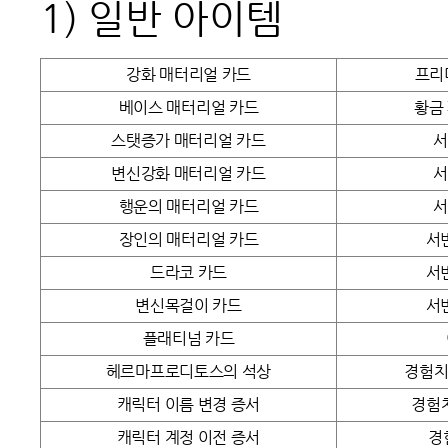
1)
일반 아이템
강화 매터리얼 카드
프리
베이스 매터리얼 카드
황금 
스탯증가 매터리얼 카드
서
변신강화 매터리얼 카드
서
행운의 매터리얼 카드
서
장인의 매터리얼 카드
서
드라코 카드
서
변신목걸이 카드
서
플래티넘 카드
헤르마프로디토스의 석상
경험치 
캐릭터 이름 변경 증서
경험치
캐릭터 계정 이전 증서
경