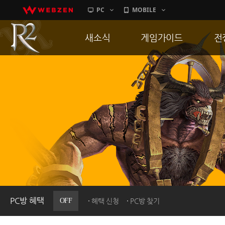
PC
MOBILE
새소식
게임가이드
전
공지사항
게임 특징
통
업데이트
서버가이드
공
이벤트
신병훈련소
히스토리
세부가이드
R
PC방으로간다
통합보급센터
PC방 혜택
OFF
혜택 신청
PC방 찾기