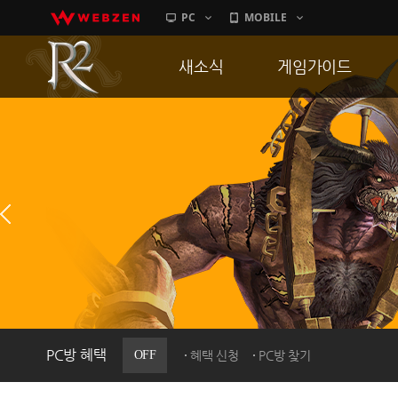
PC
MOBILE
새소식
게임가이드
공지사항
게임 특징
업데이트
서버가이드
이벤트
신병훈련소
히스토리
세부가이드
PC방으로간다
통합보급센터
PC방 혜택
OFF
혜택 신청
PC방 찾기