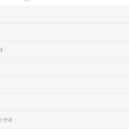
내
차 안내