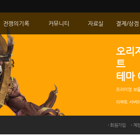
전쟁의기록
커뮤니티
자료실
결제/상점
통합 길드전
자유게시판
게임다운로드
R2 WShop
오리
공성 & 스팟
이미지게시판
갤러리
마이 Wsho
트
랭킹
동영상게시판
내 캐시
테마
R2Match
TIP게시판
GM노트
프리미엄 보물
리부트 서버의
회원가입
계