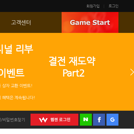
회원가입
로그인
고객센터
FAQ
지널 리부
p
문의/신고
 결전 재도약
R2 SC
 이벤트 Part2
운영정책
 상자 교환 이벤트!
 혜택은 계속됩니다!
정/비밀번호찾기