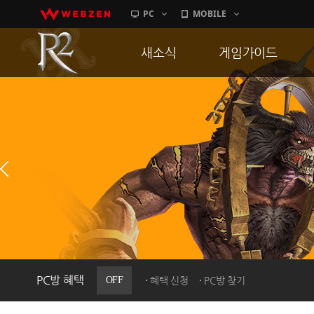
PC
MOBILE
새소식
게임가이드
공지사항
게임 특징
업데이트
서버가이드
이벤트
신병훈련소
히스토리
세부가이드
PC방으로간다
통합보급센터
PC방 혜택
OFF
혜택 신청
PC방 찾기