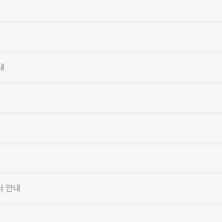
내
차 안내