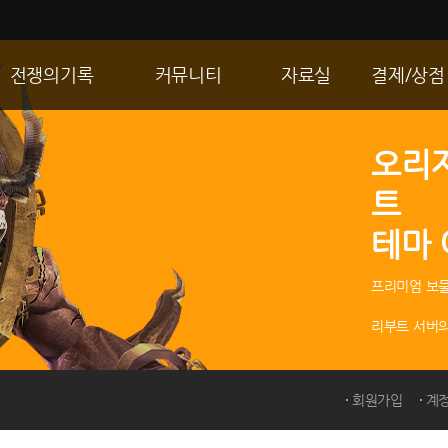
전쟁의기록
커뮤니티
자료실
결제/상점
통합 길드전
자유게시판
게임다운로드
R2 WShop
오리
공성 & 스팟
이미지게시판
갤러리
마이 Wsho
트
랭킹
동영상게시판
내 캐시
테마
R2Match
TIP게시판
GM노트
프리미엄 보물
리부트 서버의
회원가입
계