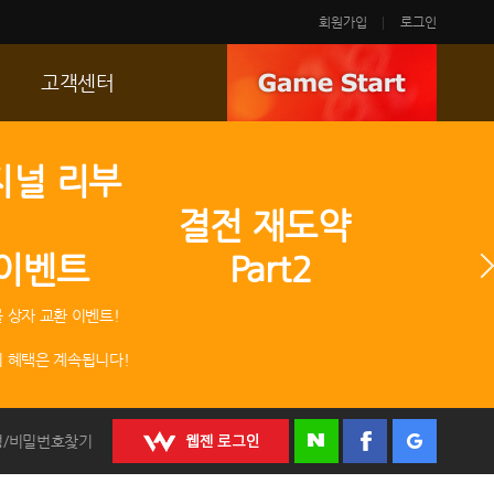
회원가입
로그인
고객센터
FAQ
지널 리부
p
문의/신고
 결전 재도약
R2 SC
 이벤트 Part2
운영정책
 상자 교환 이벤트!
 혜택은 계속됩니다!
정/비밀번호찾기