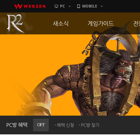
PC
MOBILE
새소식
게임가이드
전
공지사항
게임 특징
통
업데이트
서버가이드
공
이벤트
신병훈련소
히스토리
세부가이드
R
PC방으로간다
통합보급센터
PC방 혜택
OFF
혜택 신청
PC방 찾기