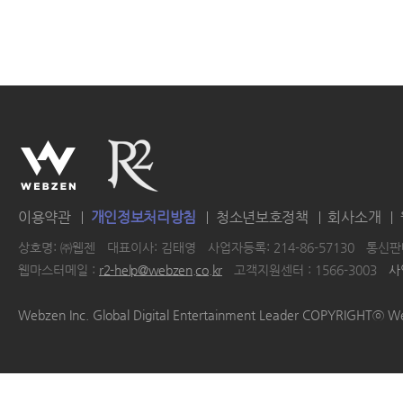
이용약관
개인정보처리방침
청소년보호정책
회사소개
상호명: ㈜웹젠
대표이사: 김태영
사업자등록: 214-86-57130
통신판매
웹마스터메일 :
r2-help@webzen.co.kr
고객지원센터 : 1566-3003
사
|
|
|
|
Webzen Inc. Global Digital Entertainment Leader COPYRIGHTⓒ W