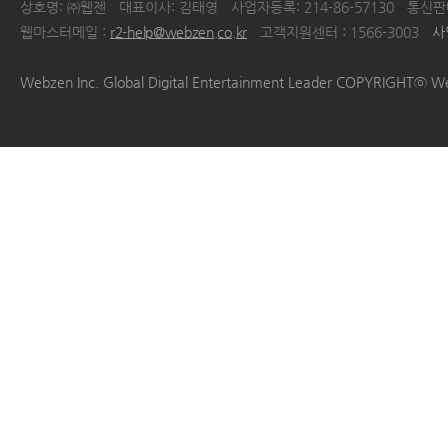
상호명: ㈜웹젠
대표이사: 김태영
사업자등록: 214-86-57130
통신판매
웹마스터메일 :
r2-help@webzen.co.kr
고객지원센터 : 1566-3003
사
|
|
|
|
Webzen Inc. Global Digital Entertainment Leader COPYRIGHTⓒ W