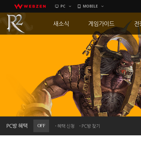
PC
MOBILE
새소식
게임가이드
전
공지사항
게임 특징
통
업데이트
서버가이드
공
이벤트
신병훈련소
히스토리
세부가이드
R
PC방으로간다
통합보급센터
PC방 혜택
OFF
혜택 신청
PC방 찾기