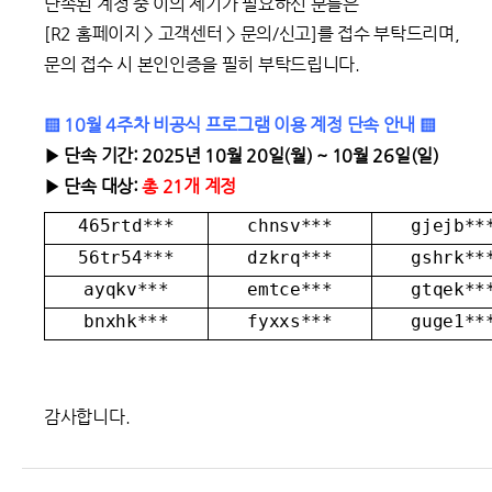
단속된 계정 중 이의 제기가 필요하신 분들은
[R2 홈페이지 > 고객센터 > 문의/신고]를 접수 부탁드리며,
문의 접수 시 본인인증을 필히 부탁드립니다.
▒ 10월 4주차 비공식 프로그램 이용 계정 단속 안내 ▒
▶ 단속 기간: 2025년 10월 20일(월) ~ 10월 26일(일)
▶ 단속 대상:
총 21개 계정
465rtd***
chnsv***
gjejb**
56tr54***
dzkrq***
gshrk**
ayqkv***
emtce***
gtqek**
bnxhk***
fyxxs***
guge1**
감사합니다.