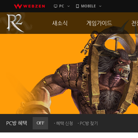
PC
MOBILE
새소식
게임가이드
전
공지사항
게임 특징
통
업데이트
서버가이드
공
이벤트
신병훈련소
히스토리
세부가이드
R
PC방으로간다
통합보급센터
PC방 혜택
OFF
혜택 신청
PC방 찾기