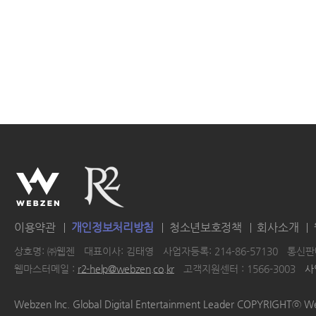
이용약관
개인정보처리방침
청소년보호정책
회사소개
상호명: ㈜웹젠
대표이사: 김태영
사업자등록: 214-86-57130
통신판매
웹마스터메일 :
r2-help@webzen.co.kr
고객지원센터 : 1566-3003
사
|
|
|
|
Webzen Inc. Global Digital Entertainment Leader COPYRIGHTⓒ W