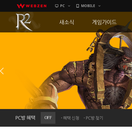
PC
MOBILE
새소식
게임가이드
공지사항
게임 특징
업데이트
서버가이드
이벤트
신병훈련소
히스토리
세부가이드
PC방으로간다
통합보급센터
PC방 혜택
OFF
혜택 신청
PC방 찾기