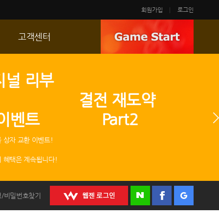
회원가입
로그인
고객센터
FAQ
지널 리부
p
문의/신고
 결전 재도약
R2 SC
 이벤트 Part2
운영정책
 상자 교환 이벤트!
 혜택은 계속됩니다!
정/비밀번호찾기