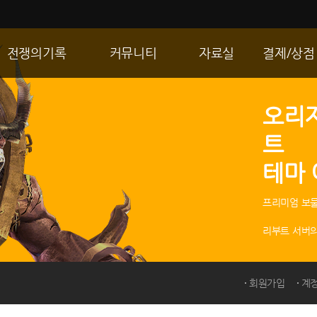
전쟁의기록
커뮤니티
자료실
결제/상점
통합 길드전
자유게시판
게임다운로드
R2 WShop
오리
공성 & 스팟
이미지게시판
갤러리
마이 Wsho
트
랭킹
동영상게시판
내 캐시
테마
R2Match
TIP게시판
GM노트
프리미엄 보물
리부트 서버의
회원가입
계