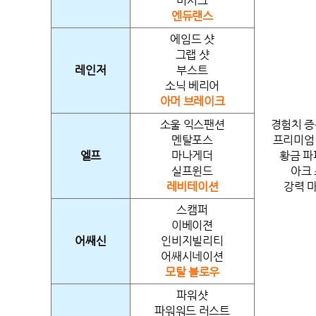
버서크
엔듀랜스
에임드 샷
그랩 샷
레인저
부스트
소닉 베리어
아머 브레이크
소울 익스팬션
경험치 증폭
멘탈포스
프리미엄 
엘프
마나게더
황금 파
실프윈드
아크 
레비테이션
강력 
스캠퍼
이베이젼
어쌔신
인비지빌리티
어쌔시네이션
모탈 블로우
파워샷
파워워드 러스트