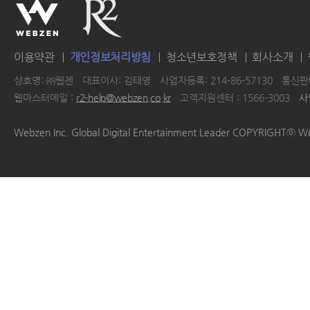
이용약관
개인정보처리방침
청소년보호정책
회사소개
상호명: ㈜웹젠
대표이사: 김태영
사업자등록: 214-86-57130
통신판매
웹마스터메일 :
r2-help@webzen.co.kr
고객지원센터 : 1566-3003
사
|
|
|
|
Webzen Inc. Global Digital Entertainment Leader COPYRIGHTⓒ W