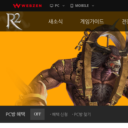
PC
MOBILE
새소식
게임가이드
전
공지사항
게임 특징
통
업데이트
서버가이드
공
이벤트
신병훈련소
히스토리
세부가이드
R
PC방으로간다
통합보급센터
PC방 혜택
OFF
혜택 신청
PC방 찾기