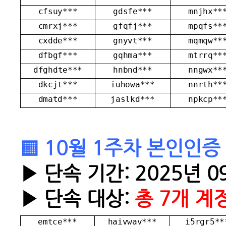
cfsuy***
gdsfe***
mnjhx**
cmrxj***
gfqfj***
mpqfs**
cxdde***
gnyvt***
mqmqw**
dfbgf***
gqhma***
mtrrq**
dfghdte***
hnbnd***
nngwx**
dkcjt***
iuhowa***
nnrth**
dmatd***
jaslkd***
npkcp**
▒ 10월 1주차 본인인증
▶ 단속 기간: 2025년 09
▶ 단속 대상:
총 7개 계
emtce***
haivwav***
i5rgr5**