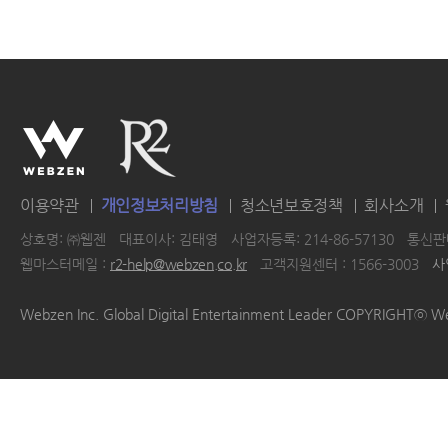
이용약관
개인정보처리방침
청소년보호정책
회사소개
상호명: ㈜웹젠
대표이사: 김태영
사업자등록: 214-86-57130
통신판매
웹마스터메일 :
r2-help@webzen.co.kr
고객지원센터 : 1566-3003
사
|
|
|
|
Webzen Inc. Global Digital Entertainment Leader COPYRIGHTⓒ W