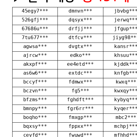
45egy7***
dmnvn***
jbvbg**
526gfj***
dqsyx***
jerwq**
67686u***
drfjj***
jfgup**
7tu677***
dtfcv***
jiyg98**
agwsa***
dvgtx***
kansr**
ajrcw***
edko***
khsuu**
akxpf***
ee4etd***
kjddk**
as6w6***
extdc***
knfgb**
bccyf***
fdmwx***
kwxq***
bczvn***
fg5***
kwxqy**
bfzms***
fghdft***
kybyq**
bmnpy***
fgr6rr***
kyqer**
boqho***
fmxgp***
mbc2***
bqxsy***
fppxx***
mchpj**
cevfd***
fwuwd***
mfhhd**