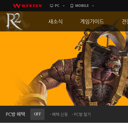
PC
MOBILE
새소식
게임가이드
전
공지사항
게임 특징
통
업데이트
서버가이드
공
이벤트
신병훈련소
히스토리
세부가이드
R
PC방으로간다
통합보급센터
PC방 혜택
OFF
혜택 신청
PC방 찾기