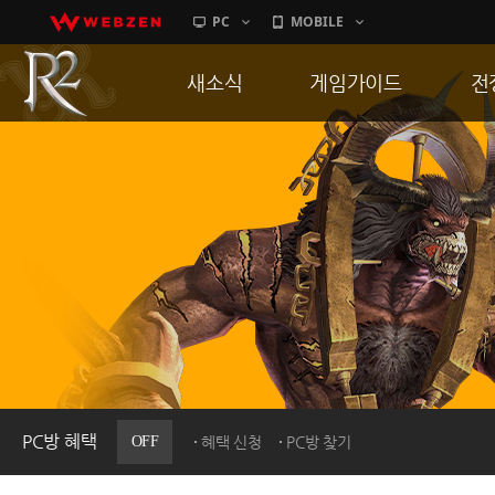
PC
MOBILE
새소식
게임가이드
전
공지사항
게임 특징
통
업데이트
서버가이드
공
이벤트
신병훈련소
히스토리
세부가이드
R
PC방으로간다
통합보급센터
PC방 혜택
OFF
혜택 신청
PC방 찾기