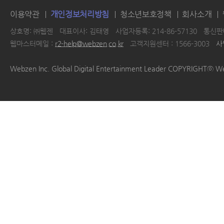
이용약관
개인정보처리방침
청소년보호정책
회사소개
상호명: ㈜웹젠
대표이사: 김태영
사업자등록: 214-86-57130
통신판매
웹마스터메일 :
r2-help@webzen.co.kr
고객지원센터 : 1566-3003
사
|
|
|
|
Webzen Inc. Global Digital Entertainment Leader COPYRIGHTⓒ W