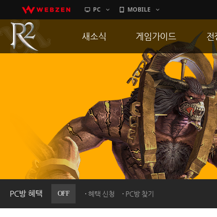
PC
MOBILE
새소식
게임가이드
전
공지사항
게임 특징
통
업데이트
서버가이드
공
이벤트
신병훈련소
히스토리
세부가이드
R
PC방으로간다
통합보급센터
PC방 혜택
OFF
혜택 신청
PC방 찾기