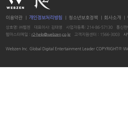
이용약관
개인정보처리방침
청소년보호정책
회사소개
상호명: ㈜웹젠
대표이사: 김태영
사업자등록: 214-86-57130
통신판매
웹마스터메일 :
r2-help@webzen.co.kr
고객지원센터 : 1566-3003
사
|
|
|
|
Webzen Inc. Global Digital Entertainment Leader COPYRIGHTⓒ W