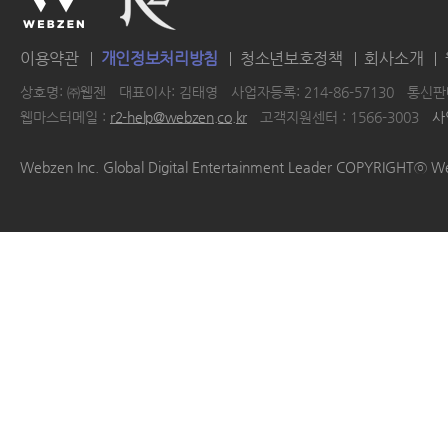
이용약관
개인정보처리방침
청소년보호정책
회사소개
상호명: ㈜웹젠
대표이사: 김태영
사업자등록: 214-86-57130
통신판매
웹마스터메일 :
r2-help@webzen.co.kr
고객지원센터 : 1566-3003
사
|
|
|
|
Webzen Inc. Global Digital Entertainment Leader COPYRIGHTⓒ W