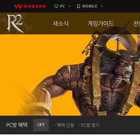
PC
MOBILE
새소식
게임가이드
전
공지사항
게임 특징
통
업데이트
서버가이드
공
이벤트
신병훈련소
히스토리
세부가이드
R
PC방으로간다
통합보급센터
PC방 혜택
OFF
혜택 신청
PC방 찾기