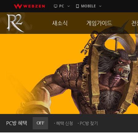
PC
MOBILE
새소식
게임가이드
전
공지사항
게임 특징
통
업데이트
서버가이드
공
이벤트
신병훈련소
히스토리
세부가이드
R
PC방으로간다
통합보급센터
PC방 혜택
OFF
혜택 신청
PC방 찾기