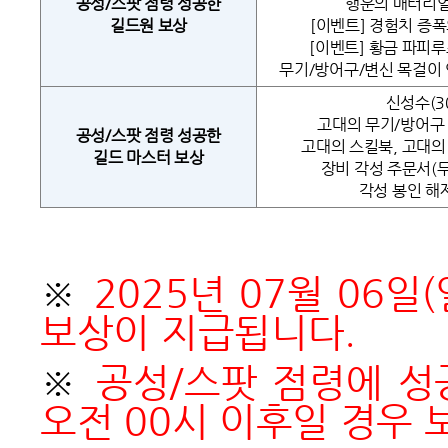
공성/스팟 점령 성공한
행운의 매터리얼 
길드원 보상
[이벤트] 경험치 증폭의
[이벤트] 황금 파피루스
무기/방어구/변신 목걸이 
신성수(3
고대의 무기/방어구 
공성/스팟 점령 성공한
고대의 스킬북, 고대의
길드 마스터 보상
장비 각성 주문서(무
각성 봉인 해
※
2025
년 07월 06일
보상이 지급됩니다.
※
공성/스팟 점령에 성공
오전 00시 이후일 경우