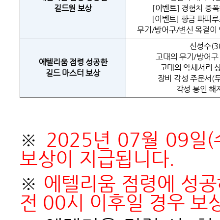
길드원 보상
[이벤트] 경험치 증폭의
[이벤트] 황금 파피루스
무기/방어구/변신 목걸이 
신성수(3
고대의 무기/방어구 
에텔리움 점령 성공한
고대의 악세서리 상
길드 마스터 보상
장비 각성 주문서(무
각성 봉인 해
※
2025
년 07월 09일
보상이 지급됩니다.
※
에텔리움 점령에 성공하
전 00시 이후일 경우 보