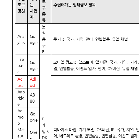
도
도구
는
수집해가는 행태정보 항목
구
명칭
사업
종
자
류
분
석
Anal
Go
용
쿠키ID, 국가, 지역, 언어, 인웹활동, 유입 채널
ytics
ogle
쿠
키
Fire
Go
모바일 광고ID, 앱스토어, 앱 버전, 국가, 지역, 기기
bas
ogle
델, 인앱활동, 이벤트 일자, 언어, OS버전, 유입 채널
e
Adj
Adj
ust
ust
Airb
AB1
ridg
80
e
Ad
Go
mo
마
ogle
b
케
Met
디바이스 타입, 기기 모델, OS버전, IP, 국가, 지역, 
팅 S
Met
a A
어, 네트워크 환경, 인웹활동, 인앱활동, 이벤트 일자,
DK
a