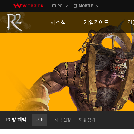
PC
MOBILE
새소식
게임가이드
전
공지사항
게임 특징
통
업데이트
서버가이드
공
이벤트
신병훈련소
히스토리
세부가이드
R
PC방으로간다
통합보급센터
PC방 혜택
OFF
혜택 신청
PC방 찾기