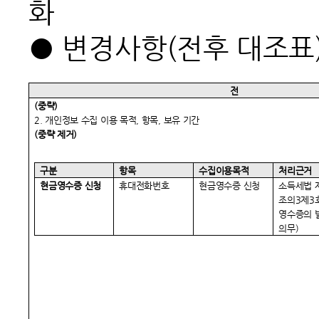
화
● 변경사항(전후 대조표
전
(
중략)
2. 개인정보 수집 이용 목적, 항목, 보유 기간
(
중략 제거)
구분
항목
수집이용목적
처리근거
현금영수증 신청
휴대전화번호
현금영수증 신청
소득세법 제
조의3제3
영수증의 
의무)