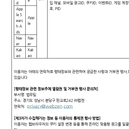
d
입 채널, 모바일 광고ID, 쿠키ID, 이벤트ID, 게임 계
호, PID
App
le S
App
earc
le
h A
ds
Nav
Nav
er
er
Kak
Kak
ao
ao
이용자는 아래의 연락처로 행태정보와 관련하여 궁금한 사항과 거부권 행사,피
있습니다
[
행태정보 관련 정보주체 열람권 및 거부권 행사 문의처]
부서명: 법무팀
주소: 경기도 성남시 분당구 판교로242 ㈜웹젠
privacy@webzen.com
연락처:
[
제3자가 수집해가는 정보 등 이용자의 통제권 행사 방법]
이용자는 웹브라우저의 쿠키 설정 변경 등을 통해 온라인 맞춤형 광고를 일괄