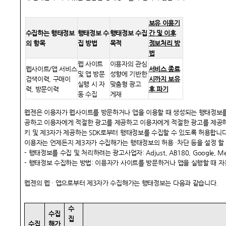
보유 이용기
수집하는 행태정보
행태정보 수
행태정보 수집
간 및 이후
의 항목
집 방법
목적
정보처리 방
법
웹 사이트
이용자의 관심
웹사이트/앱 서비스
서비스 종료
및 앱 방문
성향에 기반한
검색이력, 구매이
시까지 보유
실행 시 자
맞춤형 광고
력, 방문이력
후 파기
동 수집
게재
웹젠은 이용자가 웹사이트를 방문하거나 앱을 이용할 때 생성되는 행태정보를
공하고 이용자에게 적절한 광고를 제공하고 이용자에게 적절한 광고를 제공하
키 및 제3자가 제공하는 SDK로부터 행태정보를 수집할 수 있도록 허용합니다
이용자는 언제든지 제3자가 수집해가는 행태정보의 허용 ·차단 등을 설정 할 
- 행태정보를 수집 및 처리하려는 광고사업자: Adjust, AB180, Google, Meta, 
- 행태정보 수집하는 방법: 이용자가 사이트를 방문하거나 앱을 실행할 때 자
웹젠의 웹 · 앱으로부터 제3자가 수집해가는 행태정보는 다음과 같습니다.
수
수집
집
수집
해가