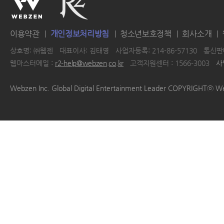
이용약관
개인정보처리방침
청소년보호정책
회사소개
상호명: ㈜웹젠
대표이사: 김태영
사업자등록: 214-86-57130
통신판매
웹마스터메일 :
r2-help@webzen.co.kr
고객지원센터 : 1566-3003
사
|
|
|
|
Webzen Inc. Global Digital Entertainment Leader COPYRIGHTⓒ W