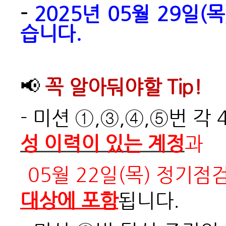
-
2025년 05월 29일
습니다.
📢
꼭 알아둬야할 Tip!
-
미션 ①,③,④,⑤번 각
성 이력이 있는 계정
과
05월 22일(목) 정기점
대상에 포함
됩니다.