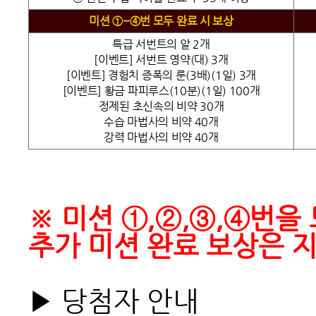
미션 ①~④번 모두
완료 시 보상
특급 서번트의 알 2개
[이벤트] 서번트 영약(대) 3개
[이벤트] 경험치 증폭의 룬(3배)(1일) 3개
[이벤트] 황금 파피루스(10분)(1일) 100개
정제된 초신속의 비약 30개
수습 마법사의 비약 40개
강력 마법사의 비약 40개
※ 미션 ①,②,③,④번
추가 미션 완료 보상은 
▶ 당첨자 안내