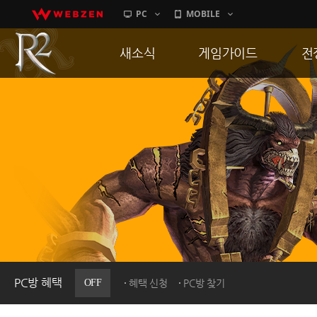
PC
MOBILE
새소식
게임가이드
전
공지사항
게임 특징
통
업데이트
서버가이드
공
이벤트
신병훈련소
히스토리
세부가이드
R
PC방으로간다
통합보급센터
PC방 혜택
OFF
혜택 신청
PC방 찾기