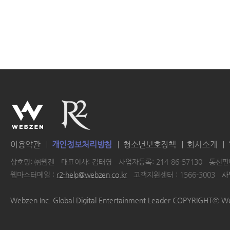
이용약관
개인정보처리방침
청소년보호정책
회사소개
상호명: ㈜웹젠
대표이사: 김태영
사업자등록: 214-86-57130
통신판매
웹마스터메일 :
r2-help@webzen.co.kr
고객지원센터 : 1566-3003
사
|
|
|
|
Webzen Inc. Global Digital Entertainment Leader COPYRIGHTⓒ W