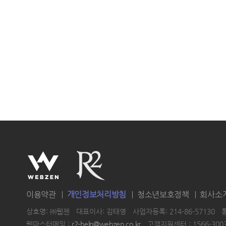
이용약관
개인정보처리방침
청소년보호정책
회사소
상호명: ㈜웹젠
대표이사: 김태영
사업자등록: 214-86-57130
웹마스터메일 :
r2-help@webzen.co.kr
고객지원센터 : 1566-300