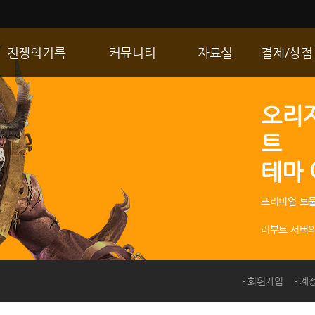
전쟁의기록
커뮤니티
자료실
결제/상점
통합 길드전
자유게시판
게임다운로드
R2 WShop
오리
공성 & 스팟
이미지게시판
갤러리
마이 Wsho
트
랭킹
동영상게시판
내 캐시
테마
R2Match
TIP게시판
GM노트
프리미엄 보물
리부트 서버의
회원가입
계