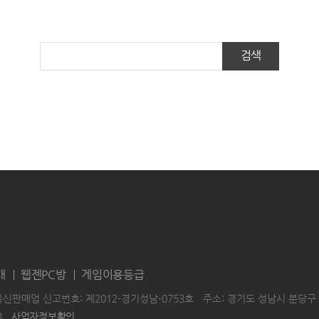
검색
개
웹젠PC방
게임이용등급
통신판매업 신고번호: 제2012-경기성남-0753호
주소: 경기도 성남시 분당구 
3
사업자정보확인