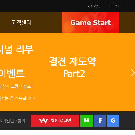
회원가입
로그인
고객센터
FAQ
지널 리부
p
문의/신고
 결전 재도약
R2 SC
 이벤트 Part2
운영정책
 상자 교환 이벤트!
 혜택은 계속됩니다!
정/비밀번호찾기