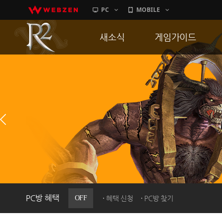
PC
MOBILE
새소식
게임가이드
공지사항
게임 특징
업데이트
서버가이드
이벤트
신병훈련소
히스토리
세부가이드
PC방으로간다
통합보급센터
PC방 혜택
OFF
혜택 신청
PC방 찾기