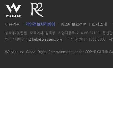
이용약관
개인정보처리방침
청소년보호정책
회사소개
상호명: ㈜웹젠
대표이사: 김태영
사업자등록: 214-86-57130
통신판매
웹마스터메일 :
r2-help@webzen.co.kr
고객지원센터 : 1566-3003
사
|
|
|
|
Webzen Inc. Global Digital Entertainment Leader COPYRIGHTⓒ W