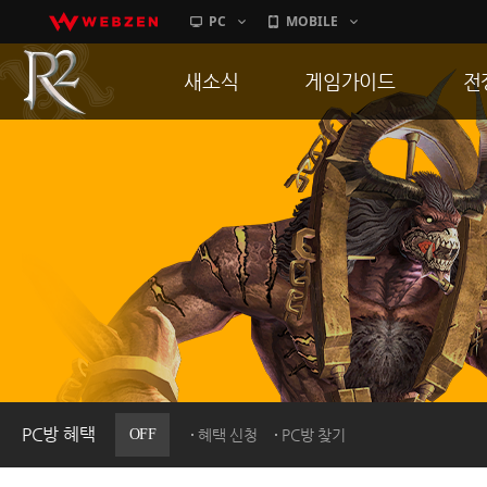
PC
MOBILE
새소식
게임가이드
전
공지사항
게임 특징
통
업데이트
서버가이드
공
이벤트
신병훈련소
히스토리
세부가이드
R
PC방으로간다
통합보급센터
PC방 혜택
OFF
혜택 신청
PC방 찾기