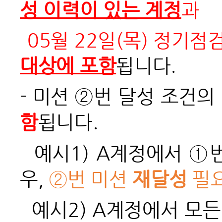
성 이력이 있는 계정
과
05월 22일(목) 정기점
대상에 포함
됩니다.
- 미션 ②번 달성 조건의
함
됩니다.
예시1) A계정에서 ①번
우,
②
번 미션
재달성
필
예시2) A계정에서 모든