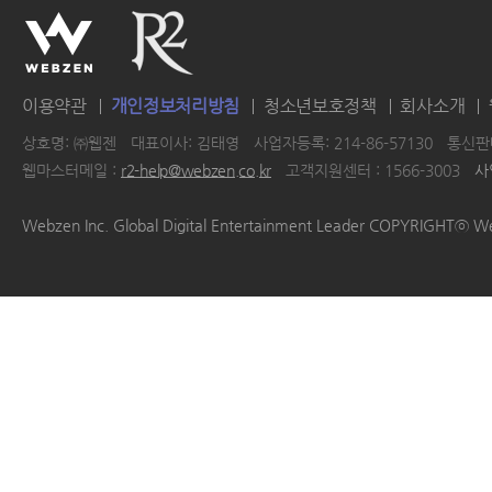
이용약관
개인정보처리방침
청소년보호정책
회사소개
상호명: ㈜웹젠
대표이사: 김태영
사업자등록: 214-86-57130
통신판매
웹마스터메일 :
r2-help@webzen.co.kr
고객지원센터 : 1566-3003
사
|
|
|
|
Webzen Inc. Global Digital Entertainment Leader COPYRIGHTⓒ W