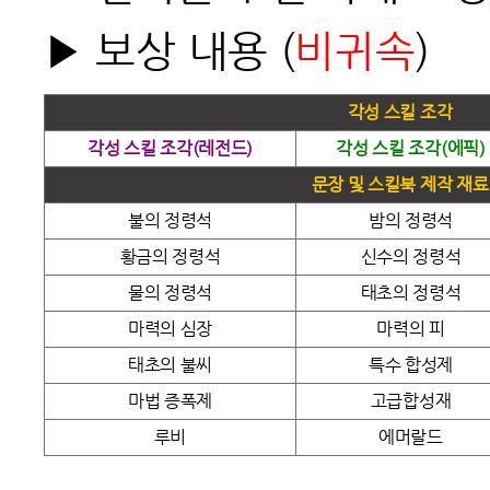
▶ 보상 내용 (
비귀속
)
각성 스킬 조각
각성 스킬 조각(레전드)
각성 스킬 조각(에픽)
문장 및 스킬북 제작 재료
불의 정령석
밤의 정령석
황금의 정령석
신수의 정령석
물의 정령석
태초의 정령석
마력의 심장
마력의 피
태초의 불씨
특수 합성제
마법 증폭제
고급합성재
루비
에머랄드