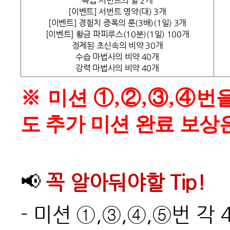
특급 서번트의 알 2개
[이벤트] 서번트 영약(대) 3개
[이벤트] 경험치 증폭의 룬(3배)(1일) 3개
[이벤트] 황금 파피루스(10분)(1일) 100개
정제된 초신속의 비약 30개
수습 마법사의 비약 40개
강력 마법사의 비약 40개
※ 미션
①,
②
,③,④번
도 추가 미션 완료 보상
📢
꼭 알아둬야할 Tip!
-
미션 ①,③,④,⑤번 각