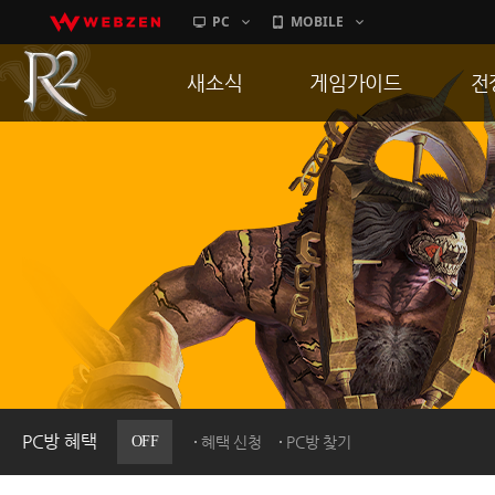
PC
MOBILE
새소식
게임가이드
전
공지사항
게임 특징
통
업데이트
서버가이드
공
이벤트
신병훈련소
히스토리
세부가이드
R
PC방으로간다
통합보급센터
PC방 혜택
OFF
혜택 신청
PC방 찾기