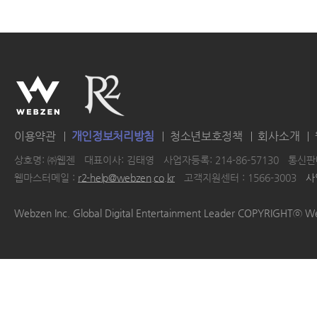
이용약관
개인정보처리방침
청소년보호정책
회사소개
상호명: ㈜웹젠
대표이사: 김태영
사업자등록: 214-86-57130
통신판매
웹마스터메일 :
r2-help@webzen.co.kr
고객지원센터 : 1566-3003
사
|
|
|
|
Webzen Inc. Global Digital Entertainment Leader COPYRIGHTⓒ W