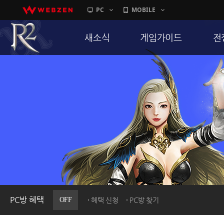
PC
MOBILE
새소식
게임가이드
전
공지사항
게임 특징
통
업데이트
서버가이드
공
이벤트
신병훈련소
히스토리
세부가이드
R
PC방으로간다
통합보급센터
PC방 혜택
OFF
혜택 신청
PC방 찾기