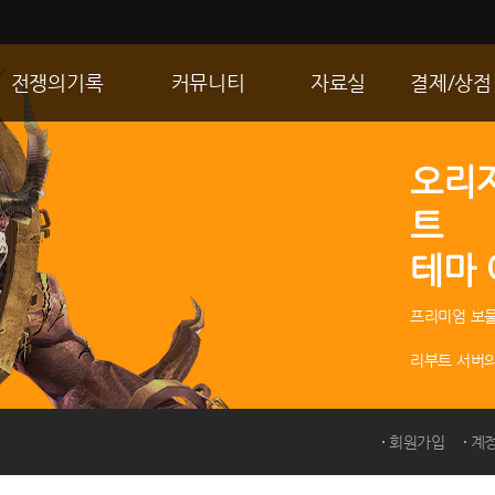
전쟁의기록
커뮤니티
자료실
결제/상점
통합 길드전
자유게시판
게임다운로드
R2 WShop
오리
공성 & 스팟
이미지게시판
갤러리
마이 Wsho
트
랭킹
동영상게시판
내 캐시
테마
R2Match
TIP게시판
GM노트
프리미엄 보물
리부트 서버의
회원가입
계