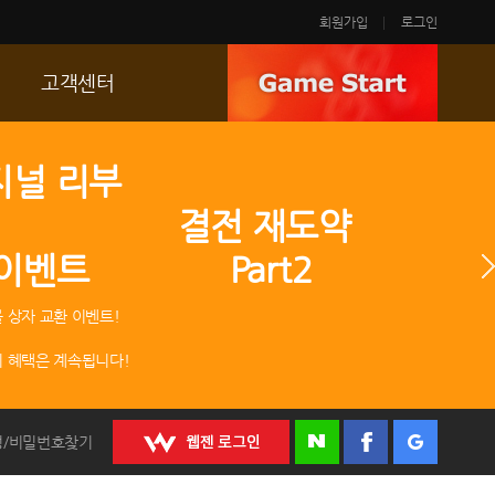
회원가입
로그인
고객센터
FAQ
지널 리부
p
문의/신고
 결전 재도약
R2 SC
 이벤트 Part2
운영정책
 상자 교환 이벤트!
 혜택은 계속됩니다!
정/비밀번호찾기