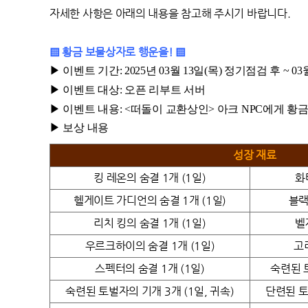
자세한 사항은 아래의 내용을 참고해 주시기 바랍니다.
▒ 황금
보물상자로 행운을! ▒
▶
이벤트 기간: 2025년 03월 13일(목) 정기점검 후 ~ 
▶
이벤트 대상: 오픈 리부트 서버
▶
이벤트 내용: <떠돌이 교환상인> 아크 NPC에게 황금 
▶
보상 내용
성장 재료
킹 레온의 숨결 1개 (1일)
화
헬게이트 가디언의 숨결 1개
(1일)
블랙
리치 킹의 숨결 1개
(1일)
벨
우르크하이의 숨결 1개
(1일)
고
스펙터의 숨결 1개
(1일)
숙련된 토
숙련된 토벌자의 기개 3개
(1일, 귀속)
단련된 