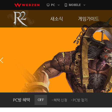
PC
MOBILE
새소식
게임가이드
공지사항
게임 특징
업데이트
서버가이드
이벤트
신병훈련소
히스토리
세부가이드
PC방으로간다
통합보급센터
PC방 혜택
OFF
혜택 신청
PC방 찾기