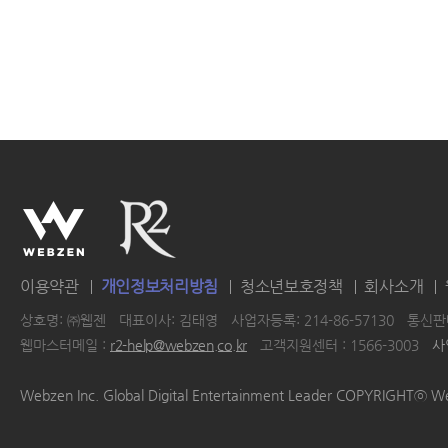
이용약관
개인정보처리방침
청소년보호정책
회사소개
상호명: ㈜웹젠
대표이사: 김태영
사업자등록: 214-86-57130
통신판매
웹마스터메일 :
r2-help@webzen.co.kr
고객지원센터 : 1566-3003
사
|
|
|
|
Webzen Inc. Global Digital Entertainment Leader COPYRIGHTⓒ W