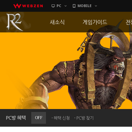
PC
MOBILE
새소식
게임가이드
전
공지사항
게임 특징
통
업데이트
서버가이드
공
이벤트
신병훈련소
히스토리
세부가이드
R
PC방으로간다
통합보급센터
PC방 혜택
OFF
혜택 신청
PC방 찾기