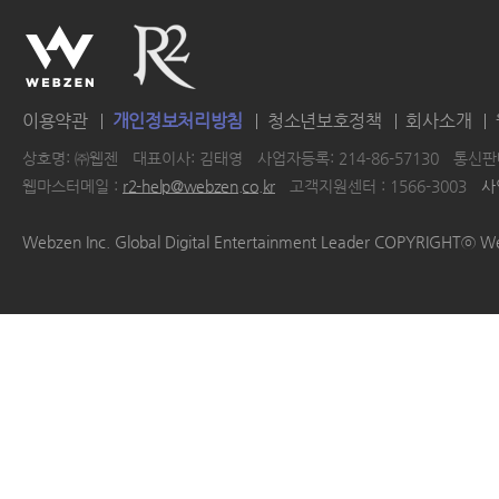
이용약관
개인정보처리방침
청소년보호정책
회사소개
상호명: ㈜웹젠
대표이사: 김태영
사업자등록: 214-86-57130
통신판매
웹마스터메일 :
r2-help@webzen.co.kr
고객지원센터 : 1566-3003
사
|
|
|
|
Webzen Inc. Global Digital Entertainment Leader COPYRIGHTⓒ W