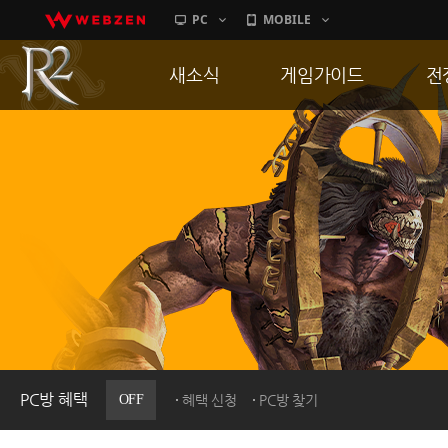
PC
MOBILE
새소식
게임가이드
전
공지사항
게임 특징
통
업데이트
서버가이드
공
이벤트
신병훈련소
히스토리
세부가이드
R
PC방으로간다
통합보급센터
PC방 혜택
OFF
혜택 신청
PC방 찾기