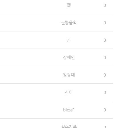
쮌
0
눈뽕을확
0
곤
0
장애인
0
원정대
0
산아
0
blessF
0
살수지존
0