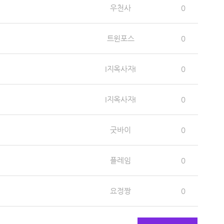
우천사
0
트윈포스
0
I지옥사자I
0
I지옥사자I
0
굿바이
0
플레임
0
요정짱
0