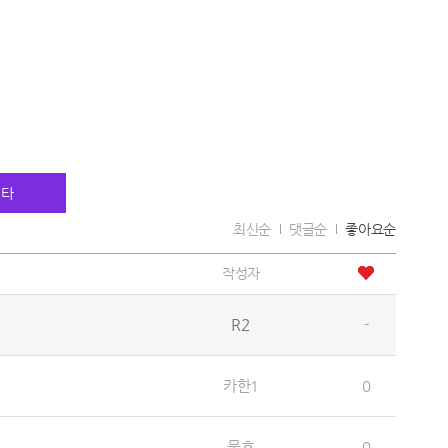
기타
최신순
댓글순
좋아요순
작성자
R2
-
카한1
0
묵호
0