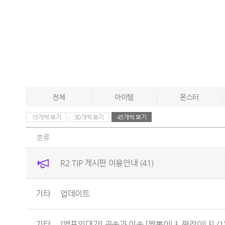
전체
아이템
몬스터
15개씩 보기
30개씩 보기
45개씩 보기
분류
R2 TIP 게시판 이용안내
(41)
기타
업데이트
기타
[엘프의대가] 공속과 이속 [짬뽕이냐, 짜장이냐]
(1