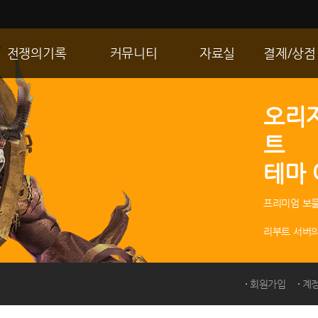
전쟁의기록
커뮤니티
자료실
결제/상점
통합 길드전
자유게시판
게임다운로드
R2 WShop
오리
공성 & 스팟
이미지게시판
갤러리
마이 Wsho
트
랭킹
동영상게시판
내 캐시
테마
R2Match
TIP게시판
GM노트
프리미엄 보물
리부트 서버의
회원가입
계