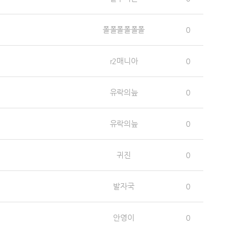
폴폴폴폴폴폴
0
r2매니아
0
유락의늪
0
유락의늪
0
귀진
0
발자국
0
안영이
0