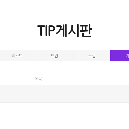
TIP게시판
퀘스트
드랍
스킬
제목
)