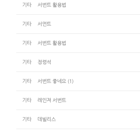
기타
서번트 활용법
기타
서먼트
기타
서번트 활용법
기타
정령석
기타
서번트 좋네요
(1)
기타
레인져 서번트
기타
데빌리스