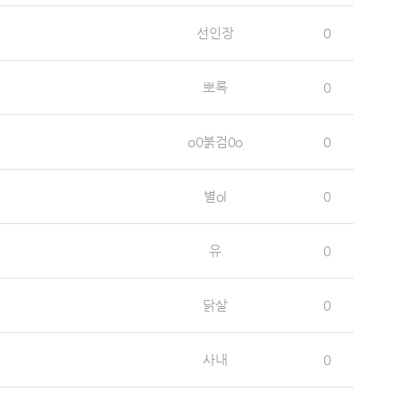
선인장
0
뽀록
0
o0붉검0o
0
별ol
0
유
0
닭살
0
사내
0