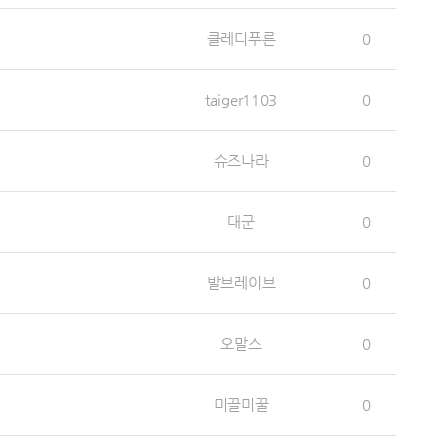
클레디푸른
0
taiger1103
0
슈즈나라
0
대군
0
발브레이브
0
오말스
0
미끌미꿀
0