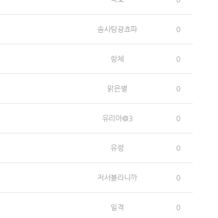
솜사탕광쵸파
0
랑체
0
맑은별
0
유리아@3
0
유령
0
저서블라니까
0
일격
0