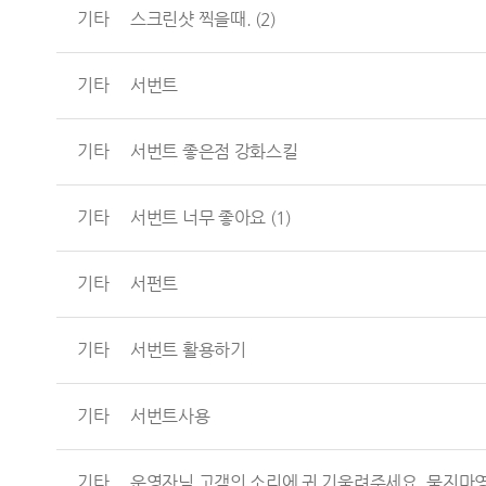
기타
스크린샷 찍을때.
(2)
기타
서번트
기타
서번트 좋은점 강화스킬
기타
서번트 너무 좋아요
(1)
기타
서펀트
기타
서번트 활용하기
기타
서번트사용
기타
운영자님 고객의 소리에 귀 기울려주세요. 묻지마영정