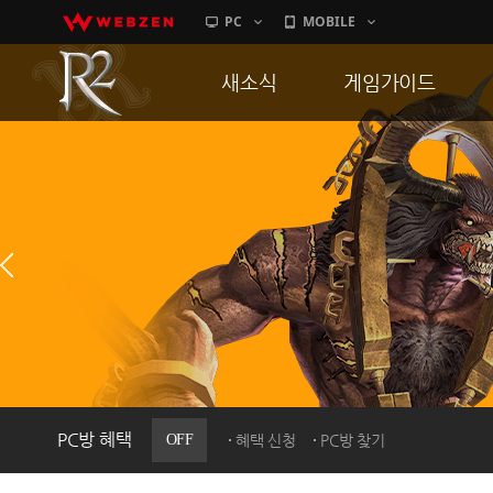
PC
MOBILE
새소식
게임가이드
공지사항
게임 특징
업데이트
서버가이드
이벤트
신병훈련소
히스토리
세부가이드
PC방으로간다
통합보급센터
PC방 혜택
OFF
혜택 신청
PC방 찾기