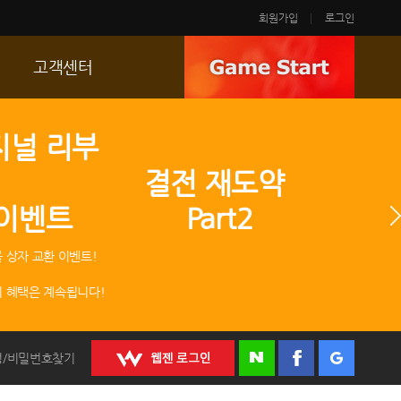
회원가입
로그인
고객센터
FAQ
지널 리부
p
문의/신고
 결전 재도약
R2 SC
 이벤트 Part2
운영정책
 상자 교환 이벤트!
 혜택은 계속됩니다!
정/비밀번호찾기