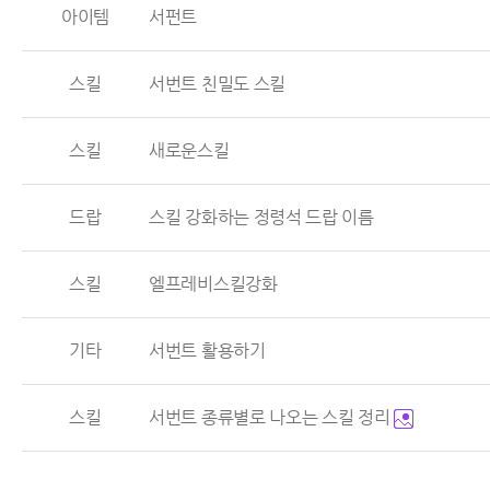
아이템
서펀트
스킬
서번트 친밀도 스킬
스킬
새로운스킬
드랍
스킬 강화하는 정령석 드랍 이름
스킬
엘프레비스킬강화
기타
서번트 활용하기
스킬
서번트 종류별로 나오는 스킬 정리