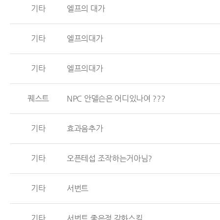
기타
엘프의 대가
기타
엘프의대가
기타
엘프의대가
퀘스트
NPC 안델슨은 어디있나여 ???
기타
효과음추가
기타
오픈테섭 조작하는거아님?
기타
서번트
기타
서번트 좋은점 강화스킬