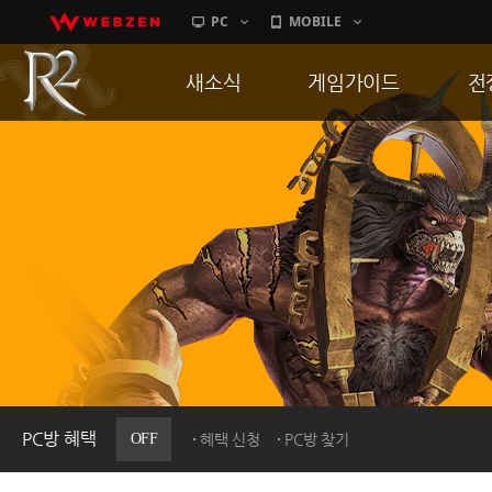
PC
MOBILE
새소식
게임가이드
전
공지사항
게임 특징
통
업데이트
서버가이드
공
이벤트
신병훈련소
히스토리
세부가이드
R
PC방으로간다
통합보급센터
PC방 혜택
OFF
혜택 신청
PC방 찾기