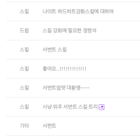
스킬
나이트 하드히트강화스킬에 대하여
드랍
스킬 강화에 필요한 정령석
스킬
서번트 스킬
스킬
좋아요..!!!!!!!!!!!!!
스킬
서번트업뎃 대환영~~~
스킬
사냥 위주 서번트 스킬 트리
기타
서펀트