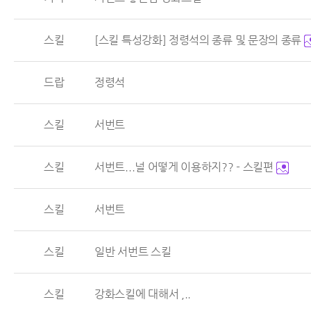
스킬
[스킬 특성강화] 정령석의 종류 및 문장의 종류
드랍
정령석
스킬
서번트
스킬
서번트...널 어떻게 이용하지?? - 스킬편
스킬
서번트
스킬
일반 서번트 스킬
스킬
강화스킬에 대해서 ,..