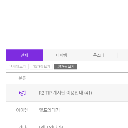
전체
아이템
몬스터
15개씩 보기
30개씩 보기
45개씩 보기
분류
R2 TIP 게시판 이용안내
(41)
아이템
엘프의대가
기타
[엘프의대가]