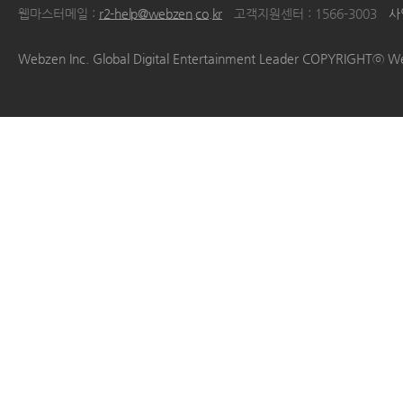
웹마스터메일 :
r2-help@webzen.co.kr
고객지원센터 : 1566-3003
사
|
|
|
|
Webzen Inc. Global Digital Entertainment Leader COPYRIGHTⓒ W