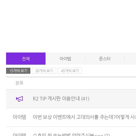
전체
아이템
몬스터
15개씩 보기
30개씩 보기
45개씩 보기
분류
R2 TIP 게시판 이용안내
(41)
아이템
이번 보상 이벤트에서 고대의서를 주는데?어떻게 사용 
아이템
수호의 참 쓰는방법 알려주실분~~~
(1)