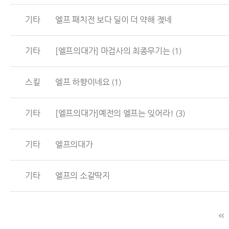
기타
엘프 패치전 보다 딜이 더 약해 졎네
기타
[엘프의대가] 마검사의 최종무기는
(1)
스킬
엘프 하향이네요
(1)
기타
[엘프의대가]예전의 엘프는 잊어라!
(3)
기타
엘프의대가
기타
엘프의 소갈딱지