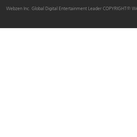
|
|
|
|
Webzen Inc. Global Digital Entertainment Leader COPYRIGHTⓒ W