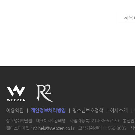
제목
이용약관
개인정보처리방침
청소년보호정책
회사소개
상호명: ㈜웹젠
대표이사: 김태영
사업자등록: 214-86-57130
통신판매
웹마스터메일 :
r2-help@webzen.co.kr
고객지원센터 : 1566-3003
사