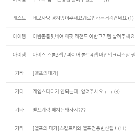
퀘스트
데모사냥 경치많이주세요퀘로업하는거지겹네요
(1)
아이템
이반좀풀렷네여 에핏 레전드 이반고가템 살려주세
아이템
아이스 스톰3렙 / 파이어 볼트4렙 마법의크리스탈 필요
기타
[엘프의대가]
기타
게임스타터가 안되는데..알려주세요 ㅠㅠ
(3)
기타
엘프케릭 패치는왜하지???
기타
[엘프의 대가]스킬트리와 엘프전용변신팁 !
(11)