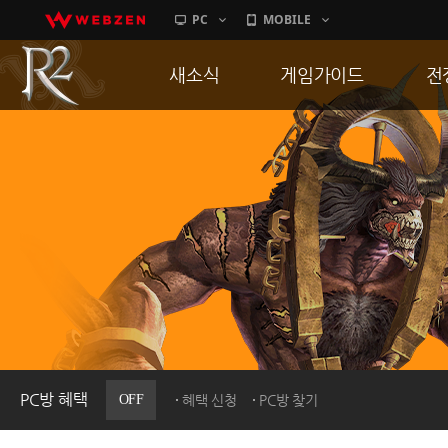
PC
MOBILE
새소식
게임가이드
전
공지사항
게임 특징
통
업데이트
서버가이드
공
이벤트
신병훈련소
히스토리
세부가이드
R
PC방으로간다
통합보급센터
PC방 혜택
OFF
혜택 신청
PC방 찾기